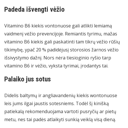
Padeda išvengti vėžio
Vitamino B6 kiekis vontonuose gali atlikti lemiamą
vaidmenį vėžio prevencijoje. Remiantis tyrimu, mažas
vitamino B6 kiekis gali paskatinti tam tikrų vėžio rūšių
tikimybę, ypač 20 % padidėjusį storosios žarnos vėžio
išsivystymo dažnį. Nors nėra tiesioginio ryšio tarp
vitamino B6 ir vėžio, vyksta tyrimai, įrodantys tai.
Palaiko jus sotus
Didelis baltymų ir angliavandenių kiekis wontonuose
leis jums ilgai jaustis sotesniems. Todėl šį kinišką
patiekalą rekomenduojama vartoti pusryčių ar pietų
metu, nes tai padės atlaikyti sunkią veiklą visą dieną.