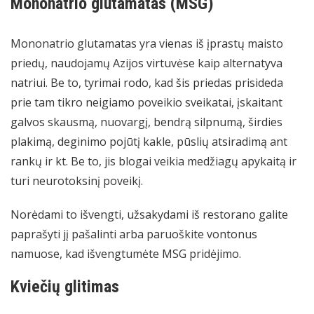
Mononatrio glutamatas (MSG)
Mononatrio glutamatas yra vienas iš įprastų maisto
priedų, naudojamų Azijos virtuvėse kaip alternatyva
natriui. Be to, tyrimai rodo, kad šis priedas prisideda
prie tam tikro neigiamo poveikio sveikatai, įskaitant
galvos skausmą, nuovargį, bendrą silpnumą, širdies
plakimą, deginimo pojūtį kakle, pūslių atsiradimą ant
rankų ir kt. Be to, jis blogai veikia medžiagų apykaitą ir
turi neurotoksinį poveikį.
Norėdami to išvengti, užsakydami iš restorano galite
paprašyti jį pašalinti arba paruoškite vontonus
namuose, kad išvengtumėte MSG pridėjimo.
Kviečių glitimas