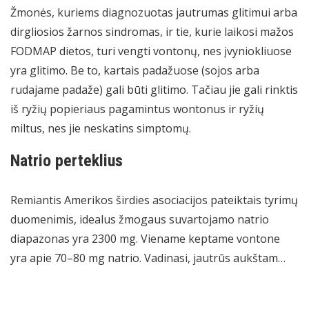
Žmonės, kuriems diagnozuotas jautrumas glitimui arba
dirgliosios žarnos sindromas, ir tie, kurie laikosi mažos
FODMAP dietos, turi vengti vontonų, nes įvyniokliuose
yra glitimo. Be to, kartais padažuose (sojos arba
rudajame padaže) gali būti glitimo. Tačiau jie gali rinktis
iš ryžių popieriaus pagamintus wontonus ir ryžių
miltus, nes jie neskatins simptomų.
Natrio perteklius
Remiantis Amerikos širdies asociacijos pateiktais tyrimų
duomenimis, idealus žmogaus suvartojamo natrio
diapazonas yra 2300 mg. Viename keptame vontone
yra apie 70–80 mg natrio. Vadinasi, jautrūs aukštam…