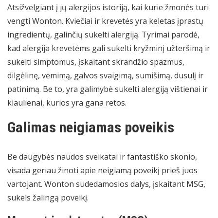
Atsižvelgiant į jų alergijos istoriją, kai kurie žmonės turi
vengti Wonton. Kviečiai ir krevetės yra keletas įprastų
ingredientų, galinčių sukelti alergiją. Tyrimai parodė,
kad alergija krevetėms gali sukelti kryžminį užteršimą ir
sukelti simptomus, įskaitant skrandžio spazmus,
dilgėlinę, vėmimą, galvos svaigimą, sumišimą, dusulį ir
patinimą. Be to, yra galimybė sukelti alergiją vištienai ir
kiaulienai, kurios yra gana retos.
Galimas neigiamas poveikis
Be daugybės naudos sveikatai ir fantastiško skonio,
visada geriau žinoti apie neigiamą poveikį prieš juos
vartojant. Wonton sudedamosios dalys, įskaitant MSG,
sukels žalingą poveikį.