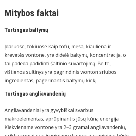
Mitybos faktai
Turtingas baltymų
Įdaruose, tokiuose kaip tofu, mėsa, kiauliena ir
krevetės vontone, yra didelė baltymų koncentracija, o
tai padeda padidinti šaltinio suvartojimą. Be to,
vištienos sultinys yra pagrindinis wonton sriubos
ingredientas, pagerinantis baltymų kiekį.
Turtingas angliavandenių
Angliavandeniai yra gyvybiškai svarbus
makroelementas, aprūpinantis jūsų kūną energija.
Kiekviename vontone yra 2–3 gramai angliavandenių,
priklausomai nuo įvyniojimo dangos ir gaminimo būdo.