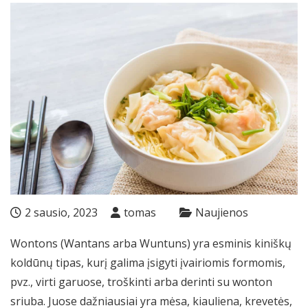
2 sausio, 2023
tomas
Naujienos
Wontons (Wantans arba Wuntuns) yra esminis kiniškų
koldūnų tipas, kurį galima įsigyti įvairiomis formomis,
pvz., virti garuose, troškinti arba derinti su wonton
sriuba. Juose dažniausiai yra mėsa, kiauliena, krevetės,