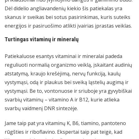
Dėl didelio angliavandenių kiekio šis patiekalas yra
skanus ir sveikas bei sotus pasirinkimas, kuris suteiks
energijos ir pasiruošimo atlikti įvairias įprastas veiklas.
Turtingas vitaminų ir mineralų
Patiekaluose esantys vitaminai ir mineralai padeda
reguliuoti normalią organizmo veiklą, įskaitant audinių
atstatymą, kraujo krešėjimą, nervų funkciją, kaulų
vystymąsi, odą ir plaukus bei sveiką ląstelių augimą ir
vystymąsi. Be to, vontonuose ir sriuboje yra gyvybiškai
svarbių vitaminų – vitamino A ir B12, kurie atlieka
svarbų vaidmenį DNR sintezėje.
Jame taip pat yra vitaminų K, B6, tiamino, pantoteno
rūgšties ir riboflavino. Ekspertai taip pat teigė, kad