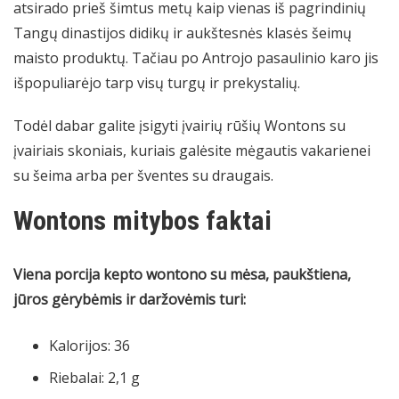
atsirado prieš šimtus metų kaip vienas iš pagrindinių
Tangų dinastijos didikų ir aukštesnės klasės šeimų
maisto produktų. Tačiau po Antrojo pasaulinio karo jis
išpopuliarėjo tarp visų turgų ir prekystalių.
Todėl dabar galite įsigyti įvairių rūšių Wontons su
įvairiais skoniais, kuriais galėsite mėgautis vakarienei
su šeima arba per šventes su draugais.
Wontons mitybos faktai
Viena porcija kepto wontono su mėsa, paukštiena,
jūros gėrybėmis ir daržovėmis turi:
Kalorijos: 36
Riebalai: 2,1 g