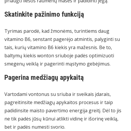
priaugti liesos raumenų masės ir padidinti jėgą.
Skatinkite pažinimo funkciją
Tyrimas parodė, kad žmonėms, turintiems daug
vitamino B6, senstant pagerėjo atmintis, palyginti su
tais, kurių vitamino B6 kiekis yra mažesnis. Be to,
baltymų kiekis wonton sriuboje padės optimizuoti
smegenų veiklą ir pagerinti mąstymo gebėjimus.
Pagerina medžiagų apykaitą
Vartodami vontonus su sriuba ir sveikais įdarais,
pagreitinsite medžiagų apykaitos procesus ir taip
padidinsite maisto pavertimo energija greitį. Dėl to jis
ne tik padės jūsų kūnui atlikti vidinę ir išorinę veiklą,
bet ir padės numesti svorio.