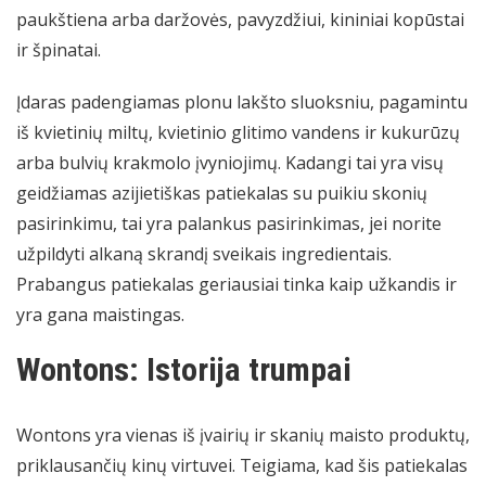
paukštiena arba daržovės, pavyzdžiui, kininiai kopūstai
ir špinatai.
Įdaras padengiamas plonu lakšto sluoksniu, pagamintu
iš kvietinių miltų, kvietinio glitimo vandens ir kukurūzų
arba bulvių krakmolo įvyniojimų. Kadangi tai yra visų
geidžiamas azijietiškas patiekalas su puikiu skonių
pasirinkimu, tai yra palankus pasirinkimas, jei norite
užpildyti alkaną skrandį sveikais ingredientais.
Prabangus patiekalas geriausiai tinka kaip užkandis ir
yra gana maistingas.
Wontons: Istorija trumpai
Wontons yra vienas iš įvairių ir skanių maisto produktų,
priklausančių kinų virtuvei. Teigiama, kad šis patiekalas