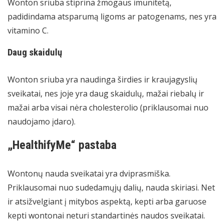
Wonton sriuba stiprina žmogaus imunitetą,
padidindama atsparumą ligoms ar patogenams, nes yra
vitamino C.
Daug skaidulų
Wonton sriuba yra naudinga širdies ir kraujagyslių
sveikatai, nes joje yra daug skaidulų, mažai riebalų ir
mažai arba visai nėra cholesterolio (priklausomai nuo
naudojamo įdaro).
„HealthifyMe“ pastaba
Wontonų nauda sveikatai yra dviprasmiška.
Priklausomai nuo sudedamųjų dalių, nauda skiriasi. Net
ir atsižvelgiant į mitybos aspektą, kepti arba garuose
kepti wontonai neturi standartinės naudos sveikatai.