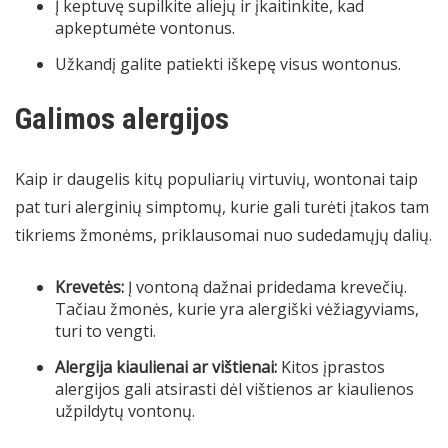
Į keptuvę supilkite aliejų ir įkaitinkite, kad
apkeptumėte vontonus.
Užkandį galite patiekti iškepę visus wontonus.
Galimos alergijos
Kaip ir daugelis kitų populiarių virtuvių, wontonai taip
pat turi alerginių simptomų, kurie gali turėti įtakos tam
tikriems žmonėms, priklausomai nuo sudedamųjų dalių.
Krevetės:
Į vontoną dažnai pridedama krevečių.
Tačiau žmonės, kurie yra alergiški vėžiagyviams,
turi to vengti.
Alergija kiaulienai ar vištienai:
Kitos įprastos
alergijos gali atsirasti dėl vištienos ar kiaulienos
užpildytų vontonų.