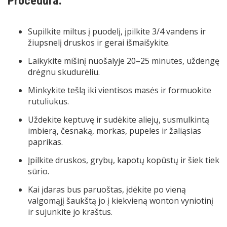
Procedūra:
Supilkite miltus į puodelį, įpilkite 3/4 vandens ir
žiupsnelį druskos ir gerai išmaišykite.
Laikykite mišinį nuošalyje 20–25 minutes, uždengę
drėgnu skudurėliu.
Minkykite tešlą iki vientisos masės ir formuokite
rutuliukus.
Uždekite keptuvę ir sudėkite aliejų, susmulkintą
imbierą, česnaką, morkas, pupeles ir žaliąsias
paprikas.
Įpilkite druskos, grybų, kapotų kopūstų ir šiek tiek
sūrio.
Kai įdaras bus paruoštas, įdėkite po vieną
valgomąjį šaukštą jo į kiekvieną wonton vyniotinį
ir sujunkite jo kraštus.