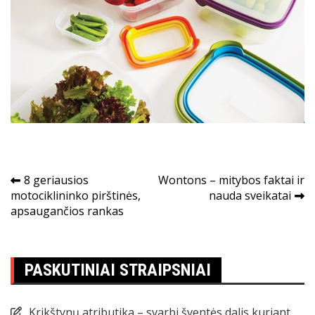
Navigacija
8 geriausios
Wontons – mitybos faktai ir
motociklininko pirštinės,
nauda sveikatai
tarp
apsaugančios rankas
įrašų
PASKUTINIAI STRAIPSNIAI
Krikštynų atributika – svarbi šventės dalis kuriant