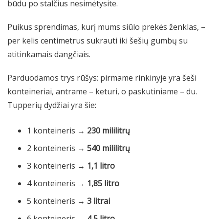
būdu po stalčius nesimėtysite.
Puikus sprendimas, kurį mums siūlo prekės ženklas, –
per kelis centimetrus sukrauti iki šešių gumbų su
atitinkamais dangčiais.
Parduodamos trys rūšys: pirmame rinkinyje yra šeši
konteineriai, antrame – keturi, o paskutiniame – du.
Tupperių dydžiai yra šie:
1 konteineris →
230 mililitrų
2 konteineris →
540 mililitrų
3 konteineris →
1,1 litro
4 konteineris →
1,85 litro
5 konteineris →
3 litrai
6 konteineris →
4,5 litro