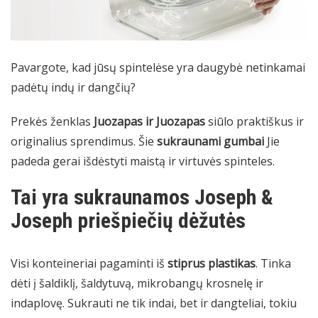
Pavargote, kad jūsų spintelėse yra daugybė netinkamai
padėtų indų ir dangčių?
Prekės ženklas
Juozapas ir Juozapas
siūlo praktiškus ir
originalius sprendimus. Šie
sukraunami gumbai
Jie
padeda gerai išdėstyti maistą ir virtuvės spinteles.
Tai yra sukraunamos Joseph &
Joseph priešpiečių dėžutės
Visi konteineriai pagaminti iš
stiprus plastikas
. Tinka
dėti į šaldiklį, šaldytuvą, mikrobangų krosnelę ir
indaplovę. Sukrauti ne tik indai, bet ir dangteliai, tokiu