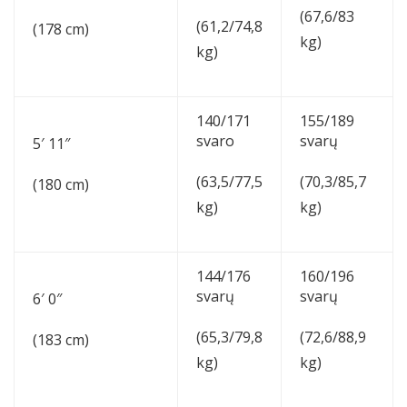
(67,6/83
(61,2/74,8
(178 cm)
kg)
kg)
140/171
155/189
svaro
svarų
5′ 11″
(63,5/77,5
(70,3/85,7
(180 cm)
kg)
kg)
144/176
160/196
svarų
svarų
6′ 0″
(65,3/79,8
(72,6/88,9
(183 cm)
kg)
kg)