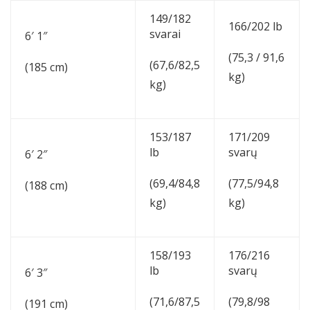
149/182
166/202 lb
svarai
6′ 1″
(75,3 / 91,6
(67,6/82,5
(185 cm)
kg)
kg)
153/187
171/209
lb
svarų
6′ 2″
(69,4/84,8
(77,5/94,8
(188 cm)
kg)
kg)
158/193
176/216
lb
svarų
6′ 3″
(71,6/87,5
(79,8/98
(191 cm)