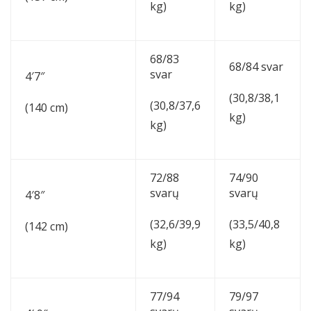
kg)
kg)
68/83
68/84 svar
svar
4′7″
(30,8/38,1
(30,8/37,6
(140 cm)
kg)
kg)
72/88
74/90
svarų
svarų
4′8″
(32,6/39,9
(33,5/40,8
(142 cm)
kg)
kg)
77/94
79/97