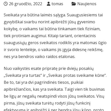
26 gruodžio, 2022
tomas
Naujienos
Sveikata yra būtina laimės sąlyga. Suaugusiesiems tai
gyvybiškai svarbu norint apibrėžti jūsų gyvenimo
kokybę, o vaikams tai būtina tinkamam tiek fiziniam,
tiek protiniam augimui. Kitaip tariant, orientacinis
suaugusiųjų geros sveikatos rodiklis yra matomas ūgio
ir svorio lentelėje, o vaikams jis įgyja didesnę reikšmę,
nes yra bendros vaiko raidos etalonas.
Nuo vaikystės esate pripratę prie dviejų posakių
„Sveikata yra turtas“ ir „Sveikas protas sveikame kūne“.
Be to, tai yra dvi pagrindinės tiesos, puikiai
apibrėžiančios, kas yra sveikata. Taigi vien tik buvimas
be ligų ar negalių neatspindi visos jūsų sveikatos. Visų
pirma, jūsų sveikata turėtų rodyti jūsų funkcinį
efektyvumą ir apibrėžti jį per bendrą jūsų kūno, proto