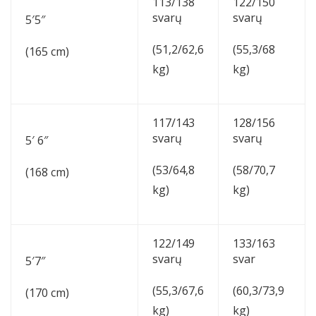
113/138
122/150
svarų
svarų
5′5″
(51,2/62,6
(55,3/68
(165 cm)
kg)
kg)
117/143
128/156
svarų
svarų
5′ 6″
(53/64,8
(58/70,7
(168 cm)
kg)
kg)
122/149
133/163
svarų
svar
5′7″
(55,3/67,6
(60,3/73,9
(170 cm)
kg)
kg)