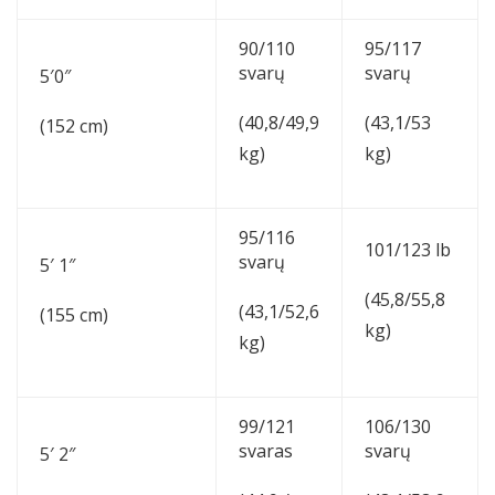
90/110
95/117
svarų
svarų
5′0″
(40,8/49,9
(43,1/53
(152 cm)
kg)
kg)
95/116
101/123 lb
svarų
5′ 1″
(45,8/55,8
(43,1/52,6
(155 cm)
kg)
kg)
99/121
106/130
svaras
svarų
5′ 2″