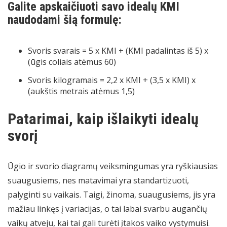
Galite apskaičiuoti savo idealų KMI
naudodami šią formulę:
Svoris svarais = 5 x KMI + (KMI padalintas iš 5) x
(ūgis coliais atėmus 60)
Svoris kilogramais = 2,2 x KMI + (3,5 x KMI) x
(aukštis metrais atėmus 1,5)
Patarimai, kaip išlaikyti idealų
svorį
Ūgio ir svorio diagramų veiksmingumas yra ryškiausias
suaugusiems, nes matavimai yra standartizuoti,
palyginti su vaikais. Taigi, žinoma, suaugusiems, jis yra
mažiau linkęs į variacijas, o tai labai svarbu augančių
vaikų atveju, kai tai gali turėti įtakos vaiko vystymuisi.