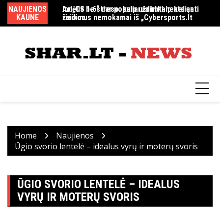
Skip
NAUJIENOS
Indėlis be streso: kaip uždirbti nekeliant
Ar „CS 1.6“ dar populiarus ir kaip atsiųsti
MM
to
KAUNE
rizikos
žaidimus nemokamai iš „Cybersports.lt
content
Home
Naujienos
Ūgio svorio lentelė – idealus vyrų ir moterų svoris
ŪGIO SVORIO LENTELĖ – IDEALUS
VYRŲ IR MOTERŲ SVORIS