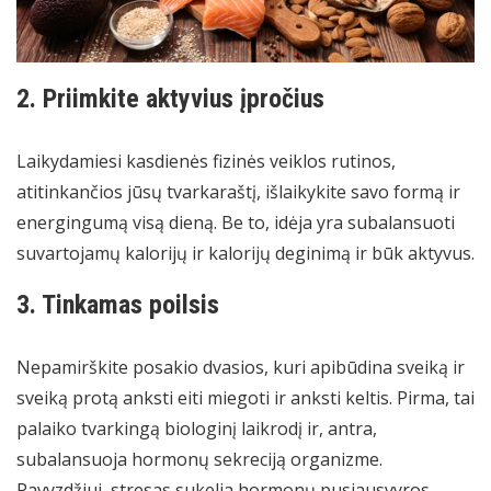
2. Priimkite aktyvius įpročius
Laikydamiesi kasdienės fizinės veiklos rutinos,
atitinkančios jūsų tvarkaraštį, išlaikykite savo formą ir
energingumą visą dieną. Be to, idėja yra subalansuoti
suvartojamų kalorijų ir kalorijų deginimą
ir būk aktyvus.
3. Tinkamas poilsis
Nepamirškite posakio dvasios, kuri apibūdina sveiką ir
sveiką protą anksti eiti miegoti ir anksti keltis. Pirma, tai
palaiko tvarkingą biologinį laikrodį ir, antra,
subalansuoja hormonų sekreciją organizme.
Pavyzdžiui, stresas sukelia hormonų pusiausvyros