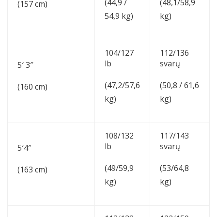
(44,9 /
(48,1/58,9
(157 cm)
54,9 kg)
kg)
104/127
112/136
lb
svarų
5′ 3″
(47,2/57,6
(50,8 / 61,6
(160 cm)
kg)
kg)
108/132
117/143
lb
svarų
5′4″
(49/59,9
(53/64,8
(163 cm)
kg)
kg)