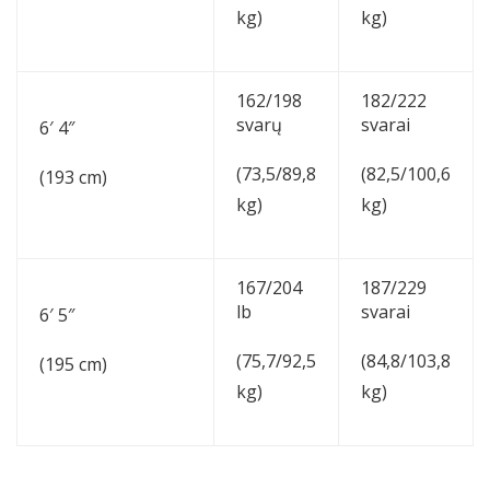
kg)
kg)
162/198
182/222
svarų
svarai
6′ 4″
(73,5/89,8
(82,5/100,6
(193 cm)
kg)
kg)
167/204
187/229
lb
svarai
6′ 5″
(75,7/92,5
(84,8/103,8
(195 cm)
kg)
kg)