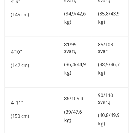
svarų
svarų
4′ 9″
(34,9/42,6
(35,8/43,9
(145 cm)
kg)
kg)
81/99
85/103
svarų
svar
4′10″
(36,4/44,9
(38,5/46,7
(147 cm)
kg)
kg)
90/110
86/105 lb
svarų
4′ 11″
(39/47,6
(40,8/49,9
(150 cm)
kg)
kg)