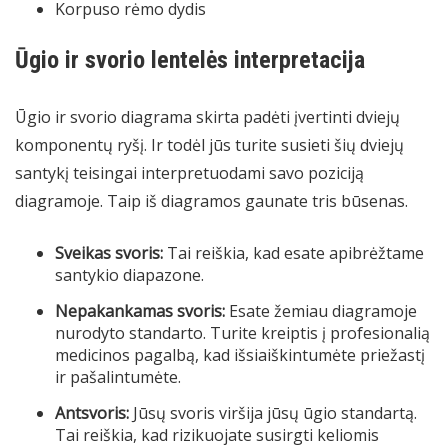
Korpuso rėmo dydis
Ūgio ir svorio lentelės interpretacija
Ūgio ir svorio diagrama skirta padėti įvertinti dviejų
komponentų ryšį. Ir todėl jūs turite susieti šių dviejų
santykį teisingai interpretuodami savo poziciją
diagramoje. Taip iš diagramos gaunate tris būsenas.
Sveikas svoris:
Tai reiškia, kad esate apibrėžtame
santykio diapazone.
Nepakankamas svoris:
Esate žemiau diagramoje
nurodyto standarto. Turite kreiptis į profesionalią
medicinos pagalbą, kad išsiaiškintumėte priežastį
ir pašalintumėte.
Antsvoris:
Jūsų svoris viršija jūsų ūgio standartą.
Tai reiškia, kad rizikuojate susirgti keliomis