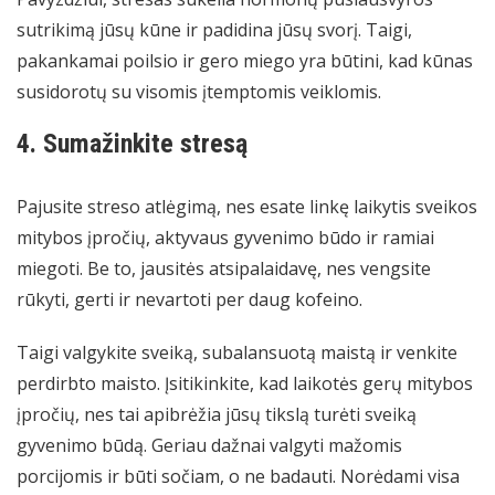
sutrikimą jūsų kūne ir padidina jūsų svorį. Taigi,
pakankamai poilsio ir gero miego yra būtini, kad kūnas
susidorotų su visomis įtemptomis veiklomis.
4. Sumažinkite stresą
Pajusite streso atlėgimą, nes esate linkę laikytis sveikos
mitybos įpročių, aktyvaus gyvenimo būdo ir ramiai
miegoti. Be to, jausitės atsipalaidavę, nes vengsite
rūkyti, gerti ir nevartoti per daug kofeino.
Taigi valgykite sveiką, subalansuotą maistą ir venkite
perdirbto maisto. Įsitikinkite, kad laikotės gerų mitybos
įpročių, nes tai apibrėžia jūsų tikslą turėti sveiką
gyvenimo būdą. Geriau dažnai valgyti mažomis
porcijomis ir būti sočiam, o ne badauti. Norėdami visa