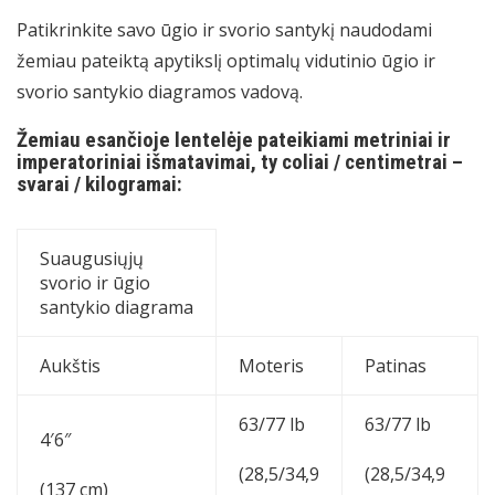
Patikrinkite savo ūgio ir svorio santykį naudodami
žemiau pateiktą apytikslį optimalų vidutinio ūgio ir
svorio santykio diagramos vadovą.
Žemiau esančioje lentelėje pateikiami metriniai ir
imperatoriniai išmatavimai, ty coliai / centimetrai –
svarai / kilogramai:
Suaugusiųjų
svorio ir ūgio
santykio diagrama
Aukštis
Moteris
Patinas
63/77 lb
63/77 lb
4′6″
(28,5/34,9
(28,5/34,9
(137 cm)