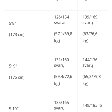
126/154
139/169
svarai
svarų
5′8″
(57,1/69,8
(63/76,6
(173 cm)
kg)
kg)
131/160
144/176
svarų
svarų
5′ 9″
(59,4/72,6
(65,3/79,8
(175 cm)
kg)
kg)
135/165
149/183 lb
svarų
5′10″