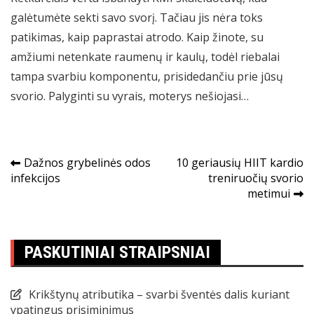
galėtumėte sekti savo svorį. Tačiau jis nėra toks
patikimas, kaip paprastai atrodo. Kaip žinote, su
amžiumi netenkate raumenų ir kaulų, todėl riebalai
tampa svarbiu komponentu, prisidedančiu prie jūsų
svorio. Palyginti su vyrais, moterys nešiojasi…
Navigacija
Dažnos grybelinės odos
10 geriausių HIIT kardio
infekcijos
treniruočių svorio
tarp
metimui
įrašų
PASKUTINIAI STRAIPSNIAI
Krikštynų atributika – svarbi šventės dalis kuriant
ypatingus prisiminimus