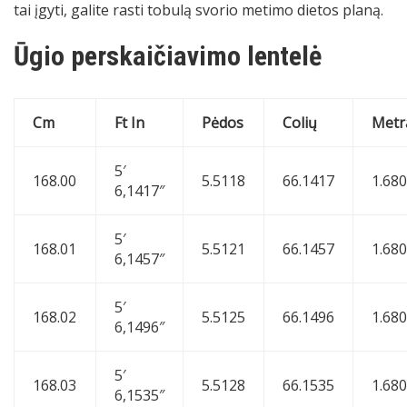
tai įgyti, galite rasti tobulą svorio metimo dietos planą.
Ūgio perskaičiavimo lentelė
Cm
Ft In
Pėdos
Colių
Metr
5′
168.00
5.5118
66.1417
1.68
6,1417″
5′
168.01
5.5121
66.1457
1.68
6,1457″
5′
168.02
5.5125
66.1496
1.68
6,1496″
5′
168.03
5.5128
66.1535
1.68
6,1535″