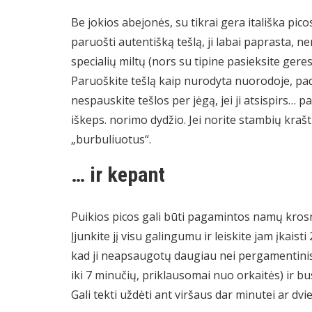
Be jokios abejonės, su tikrai gera itališka pi
paruošti autentišką tešlą, ji labai paprasta, ner
specialių miltų (nors su tipine pasieksite gere
Paruoškite tešlą kaip nurodyta nuorodoje, padal
nespauskite tešlos per jėgą, jei ji atsispirs… pal
iškeps. norimo dydžio. Jei norite stambių krašt
„burbuliuotus“.
… ir kepant
Puikios picos gali būti pagamintos namų krosn
Įjunkite jį visu galingumu ir leiskite jam įkais
kad ji neapsaugotų daugiau nei pergamentinis p
iki 7 minučių, priklausomai nuo orkaitės) ir bus
Gali tekti uždėti ant viršaus dar minutei ar dv