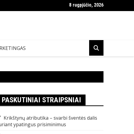
8 rugpjūčio, 2026
r VDU Lietuvoje
RKETINGAS
PASKUTINIAI STRAIPSNIAI
Krikštynų atributika – svarbi šventės dalis
uriant ypatingus prisiminimus