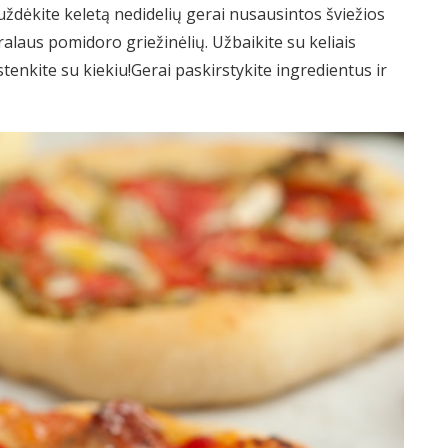
 uždėkite keletą nedidelių gerai nusausintos šviežios
ralaus pomidoro griežinėlių. Užbaikite su keliais
tenkite su kiekiu!Gerai paskirstykite ingredientus ir