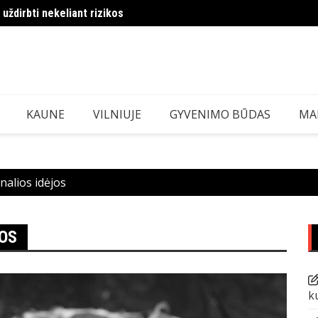
 uždirbti nekeliant rizikos
arus ir kaip atsiųsti žaidimus nemokamai iš „Cybersports.lt
MMA i
KAUNE
VILNIUJE
GYVENIMO BŪDAS
MA
inalios idėjos
JOS
k