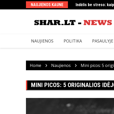
Skip
NAUJIENOS KAUNE
Indėlis be streso: kaip
Ar „CS 1.6“ dar populi
to
content
NAUJIENOS
POLITIKA
PASAULYJE
Home
Naujienos
Mini picos: 5 orig
MINI PICOS: 5 ORIGINALIOS IDĖ