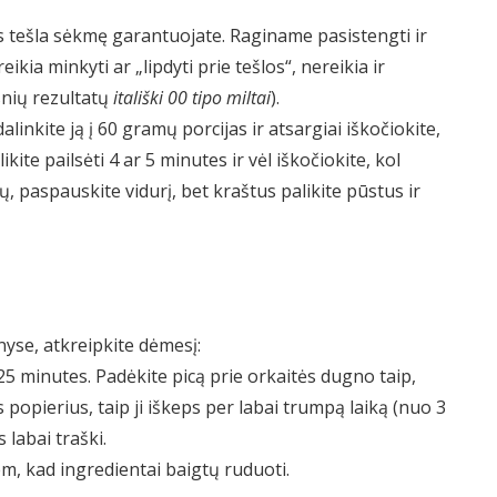
cos tešla sėkmę garantuojate. Raginame pasistengti ir
eikia minkyti ar „lipdyti prie tešlos“, nereikia ir
snių rezultatų
itališki 00 tipo miltai
).
inkite ją į 60 gramų porcijas ir atsargiai iškočiokite,
ikite pailsėti 4 ar 5 minutes ir vėl iškočiokite, kol
ų, paspauskite vidurį, bet kraštus palikite pūstus ir
yse, atkreipkite dėmesį:
ti 25 minutes. Padėkite picą prie orkaitės dugno taip,
opierius, taip ji iškeps per labai trumpą laiką (nuo 3
 labai traški.
iem, kad ingredientai baigtų ruduoti.