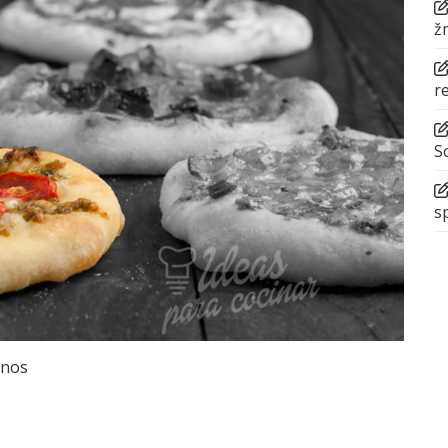
ž
r
S
s
enos