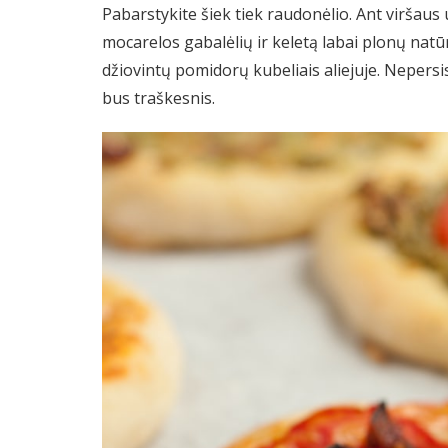
Pabarstykite šiek tiek raudonėlio. Ant viršaus
mocarelos gabalėlių ir keletą labai plonų natū
džiovintų pomidorų kubeliais aliejuje. Nepersis
bus traškesnis.