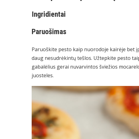
Ingridientai
Paruošimas
Paruoškite pesto kaip nuorodoje kairėje bet įp
daug nesudrėkintų tešlos. Užtepkite pesto taip
gabalėlius gerai nuvarvintos šviežios mocarelo
juosteles.