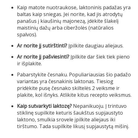
Kaip matote nuotraukose, laktoninis padažas yra
baltas kaip sniegas. Jei norite, kad jis atrodytų
panašus į kiaušinių majonezą, įdėkite šlakelį
maistinių dažų arba ciberžolės (natūralios
spalvos).
Ar norite jį sutirštinti?
Įpilkite daugiau aliejaus.
Ar norite jį pašviesinti?
Įpilkite dar šiek tiek pieno
ir išplakite.
Pabarstykite česnaku. Populiariausias šio padažo
variantas yra česnakinis laktonas. Tiesiog
pridėkite pusę česnako skiltelės 2 veiksme ir
plakite, kol išnyks. Atlikite kitus recepto veiksmus.
Kaip sutvarkyti laktozę?
Nepanikuoju. Į trintuvo
stiklinę supilkite keturis šaukštus supjaustyto
laktono, smulkia srovele įpilkite aliejaus iki
tirštumo. Tada supilkite likusį supjaustytą mišinį.