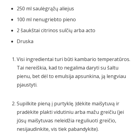
250
ml
saulėgrąžų aliejus
100
ml
nenugriebto pieno
2
šaukštai
citrinos sulčių arba acto
Druska
Visi ingredientai turi būti kambario temperatūros.
Tai nereiškia, kad to negalima daryti su šaltu
pienu, bet dėl ​​to emulsija apsunkina, ją lengviau
pjaustyti.
Supilkite pieną į purtyklę. Įdėkite maišytuvą ir
pradėkite plakti vidutiniu arba mažu greičiu (jei
jūsų maišytuvas neleidžia reguliuoti greičio,
nesijaudinkite, vis tiek pabandykite).