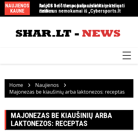
Skip
NAUJIENOS
Indėlis be streso: kaip uždirbti nekeliant
Ar „CS 1.6“ dar populiarus ir kaip atsiųsti
MM
to
KAUNE
rizikos
žaidimus nemokamai iš „Cybersports.lt
content
Home
Naujienos
Majonezas be kiaušinių arba laktonezos: receptas
MAJONEZAS BE KIAUŠINIŲ ARBA
LAKTONEZOS: RECEPTAS