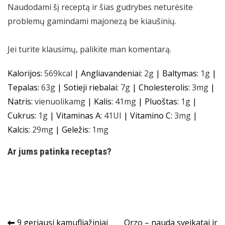
Naudodami šį receptą ir šias gudrybes neturėsite
problemų gamindami majonezą be kiaušinių.
Jei turite klausimų, palikite man komentarą.
Kalorijos:
569
kcal
|
Angliavandeniai:
2
g
|
Baltymas:
1
g
|
Tepalas:
63
g
|
Sotieji riebalai:
7
g
|
Cholesterolis:
3
mg
|
Natris:
vienuolika
mg
|
Kalis:
41
mg
|
Pluoštas:
1
g
|
Cukrus:
1
g
|
Vitaminas A:
41
UI
|
Vitamino C:
3
mg
|
Kalcis:
29
mg
|
Geležis:
1
mg
Ar jums patinka receptas?
Navigacija
9 geriausi kamufliažiniai
Orzo – nauda sveikatai ir