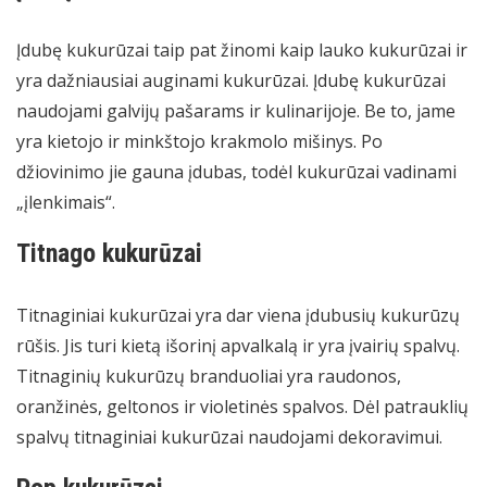
Įdubę kukurūzai taip pat žinomi kaip lauko kukurūzai ir
yra dažniausiai auginami kukurūzai. Įdubę kukurūzai
naudojami galvijų pašarams ir kulinarijoje. Be to, jame
yra kietojo ir minkštojo krakmolo mišinys. Po
džiovinimo jie gauna įdubas, todėl kukurūzai vadinami
„įlenkimais“.
Titnago kukurūzai
Titnaginiai kukurūzai yra dar viena įdubusių kukurūzų
rūšis. Jis turi kietą išorinį apvalkalą ir yra įvairių spalvų.
Titnaginių kukurūzų branduoliai yra raudonos,
oranžinės, geltonos ir violetinės spalvos. Dėl patrauklių
spalvų titnaginiai kukurūzai naudojami dekoravimui.