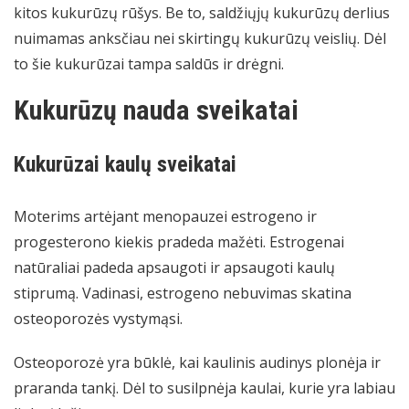
kitos kukurūzų rūšys. Be to, saldžiųjų kukurūzų derlius
nuimamas anksčiau nei skirtingų kukurūzų veislių. Dėl
to šie kukurūzai tampa saldūs ir drėgni.
Kukurūzų nauda sveikatai
Kukurūzai kaulų sveikatai
Moterims artėjant menopauzei estrogeno ir
progesterono kiekis pradeda mažėti. Estrogenai
natūraliai padeda apsaugoti ir apsaugoti kaulų
stiprumą. Vadinasi, estrogeno nebuvimas skatina
osteoporozės vystymąsi.
Osteoporozė yra būklė, kai kaulinis audinys plonėja ir
praranda tankį. Dėl to susilpnėja kaulai, kurie yra labiau