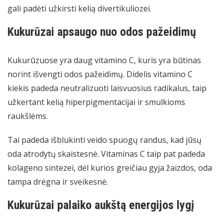
gali padėti užkirsti kelią divertikuliozei.
Kukurūzai apsaugo nuo odos pažeidimų
Kukurūzuose yra daug vitamino C, kuris yra būtinas
norint išvengti odos pažeidimų. Didelis vitamino C
kiekis padeda neutralizuoti laisvuosius radikalus, taip
užkertant kelią hiperpigmentacijai ir smulkioms
raukšlėms.
Tai padeda išblukinti veido spuogų randus, kad jūsų
oda atrodytų skaistesnė. Vitaminas C taip pat padeda
kolageno sintezei, dėl kurios greičiau gyja žaizdos, oda
tampa drėgna ir sveikesnė.
Kukurūzai palaiko aukštą energijos lygį