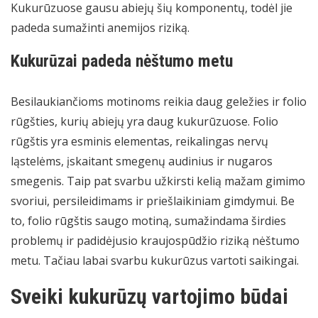
Kukurūzuose gausu abiejų šių komponentų, todėl jie
padeda sumažinti anemijos riziką.
Kukurūzai padeda nėštumo metu
Besilaukiančioms motinoms reikia daug geležies ir folio
rūgšties, kurių abiejų yra daug kukurūzuose. Folio
rūgštis yra esminis elementas, reikalingas nervų
ląstelėms, įskaitant smegenų audinius ir nugaros
smegenis. Taip pat svarbu užkirsti kelią mažam gimimo
svoriui, persileidimams ir priešlaikiniam gimdymui. Be
to, folio rūgštis saugo motiną, sumažindama širdies
problemų ir padidėjusio kraujospūdžio riziką nėštumo
metu. Tačiau labai svarbu kukurūzus vartoti saikingai.
Sveiki kukurūzų vartojimo būdai