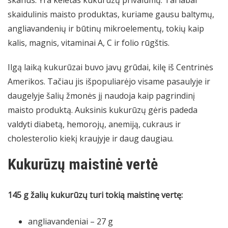
skanūs. Yra keletas kukurūzų privalumų. Tai labai
skaidulinis maisto produktas, kuriame gausu baltymų,
angliavandenių ir būtinų mikroelementų, tokių kaip
kalis, magnis, vitaminai A, C ir folio rūgštis.
Ilgą laiką kukurūzai buvo javų grūdai, kilę iš Centrinės
Amerikos. Tačiau jis išpopuliarėjo visame pasaulyje ir
daugelyje šalių žmonės jį naudoja kaip pagrindinį
maisto produktą. Auksinis kukurūzų gėris padeda
valdyti diabetą, hemorojų, anemiją, cukraus ir
cholesterolio kiekį kraujyje ir daug daugiau.
Kukurūzų maistinė vertė
145 g žalių kukurūzų turi tokią maistinę vertę:
angliavandeniai – 27 g