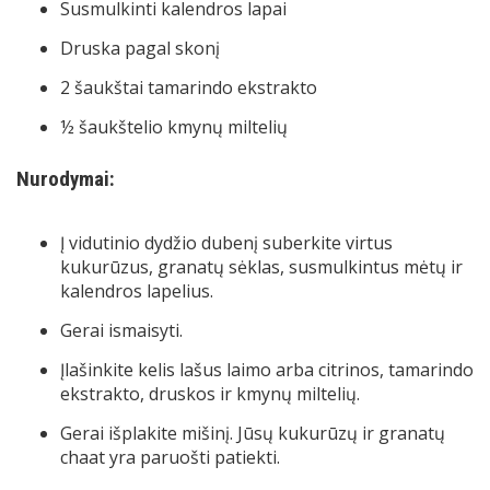
Susmulkinti kalendros lapai
Druska pagal skonį
2 šaukštai tamarindo ekstrakto
½ šaukštelio kmynų miltelių
Nurodymai:
Į vidutinio dydžio dubenį suberkite virtus
kukurūzus, granatų sėklas, susmulkintus mėtų ir
kalendros lapelius.
Gerai ismaisyti.
Įlašinkite kelis lašus laimo arba citrinos, tamarindo
ekstrakto, druskos ir kmynų miltelių.
Gerai išplakite mišinį. Jūsų kukurūzų ir granatų
chaat yra paruošti patiekti.