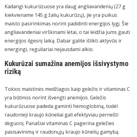
Kadangi kukurūzuose yra daug angliavandenių (27 g
kiekviename 145 g žalių kukurūzų), jie yra puikus
maisto pasirinkimas norint padidinti energijos lygį. Šie
angliavandeniai virškinami lėtai, o tai leidžia jums gauti
energijos ilgesnį laiką. Dabar galite išlikti aktyvūs ir
energingi, reguliariai nejausdami alkio.
Kukurūzai sumažina anemijos išsivystymo
riziką
Tokios maistinės medžiagos kaip geležis ir vitaminas C
yra būtinos norint išvengti anemijos. Geležis
kukurūzuose padeda gaminti hemoglobiną, todėl
raudonieji kraujo kūneliai gali efektyviau pernešti
deguonį. Panašiai vitaminas C pagerina geležies
pasisavinimą ir raudonųjų kraujo kūnelių gamybą.