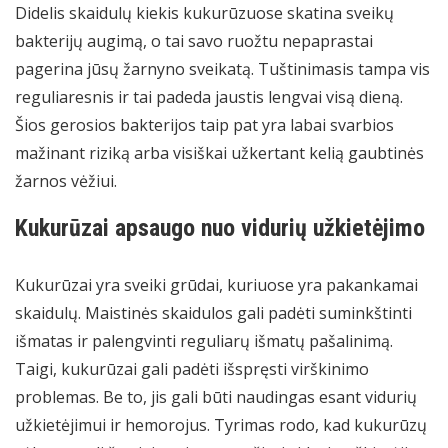
Didelis skaidulų kiekis kukurūzuose skatina sveikų
bakterijų augimą, o tai savo ruožtu nepaprastai
pagerina jūsų žarnyno sveikatą. Tuštinimasis tampa vis
reguliaresnis ir tai padeda jaustis lengvai visą dieną.
Šios gerosios bakterijos taip pat yra labai svarbios
mažinant riziką arba visiškai užkertant kelią gaubtinės
žarnos vėžiui.
Kukurūzai apsaugo nuo vidurių užkietėjimo
Kukurūzai yra sveiki grūdai, kuriuose yra pakankamai
skaidulų. Maistinės skaidulos gali padėti suminkštinti
išmatas ir palengvinti reguliarų išmatų pašalinimą.
Taigi, kukurūzai gali padėti išspręsti virškinimo
problemas. Be to, jis gali būti naudingas esant vidurių
užkietėjimui ir hemorojus. Tyrimas rodo, kad kukurūzų