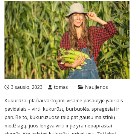
3 sausio, 2023
tomas
Naujienos
Kukurūzai plačiai vartojami visame pasaulyje įvairiais
pavidalais – virti, kukurūzų burbuolės, spragėsiai ir
pan. Be to, kukurūzuose taip pat gausu maistinių
medžiagų, juos lengva virti ir jie yra nepaprastai