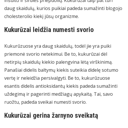
insulto ir širdies priepuolių. Kukurūzai taip pat turi
daug skaidulų, kurios puikiai padeda sumažinti blogojo
cholesterolio kiekį jūsų organizme.
Kukurūzai leidžia numesti svorio
Kukurūzuose yra daug skaidulų, todėl jie yra puiki
priemonė svorio netekimui. Be to, kukurūzai dėl
netirpių skaidulų kiekio palengvina lėtą virškinimą.
Panašiai didelis baltymų kiekis suteikia didelę sotumo
vertę ir neleidžia persivalgyti. Be to, kukurūzuose
esantis didelis antioksidantų kiekis padeda sumažinti
uždegimą ir pagerinti medžiagų apykaitą. Tai, savo
ruožtu, padeda sveikai numesti svorio.
Kukurūzai gerina žarnyno sveikatą