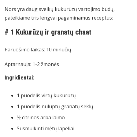
Nors yra daug sveikų kukurūzų vartojimo būdų,
pateikiame tris lengvai pagaminamus receptus:
# 1 Kukurūzų ir granatų chaat
Paruošimo laikas: 10 minučių
Aptarnauja: 1-2 žmonės
Ingridientai:
1 puodelis virtų kukurūzų
1 puodelis nuluptų granatų sėklų
½ citrinos arba laimo
Susmulkinti mėtų lapeliai