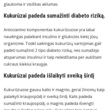
glaukoma ir visiškas aklumas.
Kukurūzai padeda sumažinti diabeto riziką.
Antocianino komponentas kukurūzuose yra labai
naudingas palaikant insulino ir gliukozės kiekį jūsų
organizme. Todėl saikingas kukurūzų vartojimas gali
padėti sumažinti 2 tipo diabeto riziką, nes sumažėja
atsparumas insulinui ir taip neleidžiama per aukštam
cukraus kiekiui kraujyje.
Kukurūzai padeda išlaikyti sveiką širdį
Kukurūzuose gausu kalio ir magnio, gerai žinomų kaip
palaikyti kraujospūdį ir sveiką širdį. Kalis padeda
sumažinti kraujospūdį, o magnis padeda išvengti