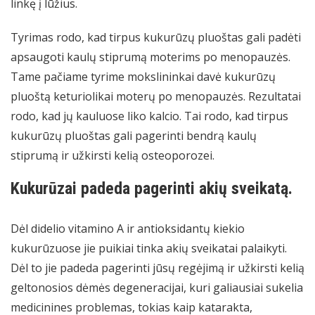
linkę į lūžius.
Tyrimas rodo, kad tirpus kukurūzų pluoštas gali padėti
apsaugoti kaulų stiprumą moterims po menopauzės.
Tame pačiame tyrime mokslininkai davė kukurūzų
pluoštą keturiolikai moterų po menopauzės. Rezultatai
rodo, kad jų kauluose liko kalcio. Tai rodo, kad tirpus
kukurūzų pluoštas gali pagerinti bendrą kaulų
stiprumą ir užkirsti kelią osteoporozei.
Kukurūzai padeda pagerinti akių sveikatą.
Dėl didelio vitamino A ir antioksidantų kiekio
kukurūzuose jie puikiai tinka akių sveikatai palaikyti.
Dėl to jie padeda pagerinti jūsų regėjimą ir užkirsti kelią
geltonosios dėmės degeneracijai, kuri galiausiai sukelia
medicinines problemas, tokias kaip katarakta,