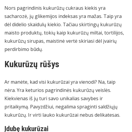
Nors pagrindinis kukurūzų cukraus kiekis yra
sacharozė, jų glikemijos indeksas yra mažas. Taip yra
dėl didelio skaidulų kiekio. Tačiau skirtingų kukurūzų
maisto produktų, tokių kaip kukurūzų miltai, tortilijos,
kukurūzų sirupas, maistinė vertė skiriasi dėl įvairių
perdirbimo būdų.
Kukurūzų rūšys
Ar manėte, kad visi kukurūzai yra vienodi? Na, taip
nėra. Yra keturios pagrindinės kukurūzų veislės.
Kiekvienas iš jų turi savo unikalias savybes ir
pritaikymą. Pavyzdžiui, negalima spraginti saldžiųjų
kukurūzų. Ir virti lauko kukurūzai nebus delikatesas.
Įdubę kukurūzai