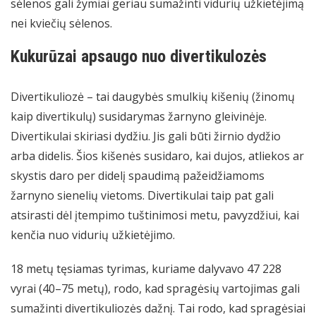
sėlenos gali žymiai geriau sumažinti vidurių užkietėjimą
nei kviečių sėlenos.
Kukurūzai apsaugo nuo divertikulozės
Divertikuliozė – tai daugybės smulkių kišenių (žinomų
kaip divertikulų) susidarymas žarnyno gleivinėje.
Divertikulai skiriasi dydžiu. Jis gali būti žirnio dydžio
arba didelis. Šios kišenės susidaro, kai dujos, atliekos ar
skystis daro per didelį spaudimą pažeidžiamoms
žarnyno sienelių vietoms. Divertikulai taip pat gali
atsirasti dėl įtempimo tuštinimosi metu, pavyzdžiui, kai
kenčia nuo vidurių užkietėjimo.
18 metų tęsiamas tyrimas, kuriame dalyvavo 47 228
vyrai (40–75 metų), rodo, kad spragėsių vartojimas gali
sumažinti divertikuliozės dažnį. Tai rodo, kad spragėsiai