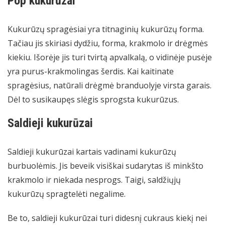
Pop kukurūzai
Kukurūzų spragėsiai yra titnaginių kukurūzų forma.
Tačiau jis skiriasi dydžiu, forma, krakmolo ir drėgmės
kiekiu. Išorėje jis turi tvirtą apvalkalą, o vidinėje pusėje
yra purus-krakmolingas šerdis. Kai kaitinate
spragėsius, natūrali drėgmė branduolyje virsta garais.
Dėl to susikaupęs slėgis sprogsta kukurūzus.
Saldieji kukurūzai
Saldieji kukurūzai kartais vadinami kukurūzų
burbuolėmis. Jis beveik visiškai sudarytas iš minkšto
krakmolo ir niekada nesprogs. Taigi, saldžiųjų
kukurūzų spragtelėti negalime.
Be to, saldieji kukurūzai turi didesnį cukraus kiekį nei