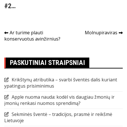
#2…
Navigacija
Ar turime plauti
Molnupiraviras
konservuotus avinžirnius?
tarp
įrašų
PASKUTINIAI STRAIPSNIAI
Krikštynų atributika – svarbi šventės dalis kuriant
ypatingus prisiminimus
Apple nuoma nauda: kodėl vis daugiau žmonių ir
įmonių renkasi nuomos sprendimą?
Sekminės šventė – tradicijos, prasmė ir reikšmė
Lietuvoje