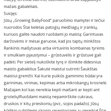
mažais gabalėliais.
Susijęs:
Jūsų „Growing BabyFood“ paruošimo mamytei ir tėčiui
nuorodos Štai keletas patogių medžiagų ir įrankių,
kuriuos galite naudoti ruošdami jo maistą: Garintuvas
daržovėms ir mėsai garuose, kad jos taptų minkštos
Rankinis maišytuvas arba virtuvinis kombainas tyrėms
ir smulkiam pjaustymui – grūstuvėlis ir grūstuvė gali
padėti. Per sietelį nukoškite tyrę ir išimkite didesnius
maisto gabalėlius Šakutė maistui sutrinti Šaukštas
maistui gremžti. Kai kurie puikūs gaminimo būdai yra
garinimas, virimas, kepimas arba mikrobangų krosnelė.
Mažajam kol kas nereikia kepti maišant ar kepti ant
grotelių!Ruošdami maistą nepamirškite cukraus,
druskos ir kitų prieskonių (pvz., sojos padažo). Jūsų
kūdikio subtiliems skonio receptoriams jų nereikia! Štai