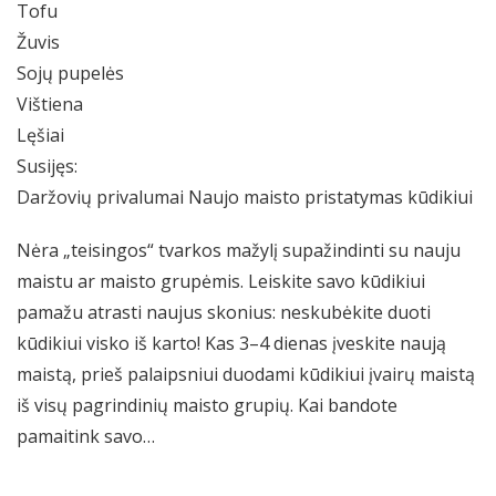
Tofu
Žuvis
Sojų pupelės
Vištiena
Lęšiai
Susijęs:
Daržovių privalumai Naujo maisto pristatymas kūdikiui
Nėra „teisingos“ tvarkos mažylį supažindinti su nauju
maistu ar maisto grupėmis. Leiskite savo kūdikiui
pamažu atrasti naujus skonius: neskubėkite duoti
kūdikiui visko iš karto! Kas 3–4 dienas įveskite naują
maistą, prieš palaipsniui duodami kūdikiui įvairų maistą
iš visų pagrindinių maisto grupių. Kai bandote
pamaitink savo…