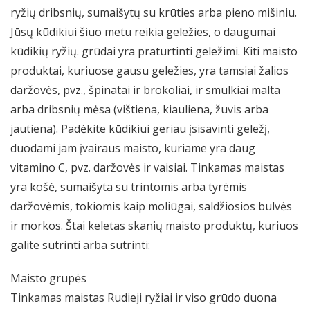
ryžių dribsnių, sumaišytų su krūties arba pieno mišiniu.
Jūsų kūdikiui šiuo metu reikia geležies, o daugumai
kūdikių ryžių. grūdai yra praturtinti geležimi. Kiti maisto
produktai, kuriuose gausu geležies, yra tamsiai žalios
daržovės, pvz., špinatai ir brokoliai, ir smulkiai malta
arba dribsnių mėsa (vištiena, kiauliena, žuvis arba
jautiena). Padėkite kūdikiui geriau įsisavinti geležį,
duodami jam įvairaus maisto, kuriame yra daug
vitamino C, pvz. daržovės ir vaisiai. Tinkamas maistas
yra košė, sumaišyta su trintomis arba tyrėmis
daržovėmis, tokiomis kaip moliūgai, saldžiosios bulvės
ir morkos. Štai keletas skanių maisto produktų, kuriuos
galite sutrinti arba sutrinti:
Maisto grupės
Tinkamas maistas Rudieji ryžiai ir viso grūdo duona