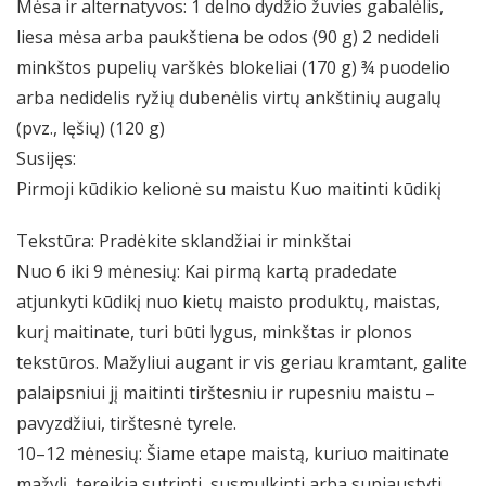
Mėsa ir alternatyvos: 1 delno dydžio žuvies gabalėlis,
liesa mėsa arba paukštiena be odos (90 g) 2 nedideli
minkštos pupelių varškės blokeliai (170 g) ¾ puodelio
arba nedidelis ryžių dubenėlis virtų ankštinių augalų
(pvz., lęšių) (120 g)
Susijęs:
Pirmoji kūdikio kelionė su maistu Kuo maitinti kūdikį
Tekstūra: Pradėkite sklandžiai ir minkštai
Nuo 6 iki 9 mėnesių: Kai pirmą kartą pradedate
atjunkyti kūdikį nuo kietų maisto produktų, maistas,
kurį maitinate, turi būti lygus, minkštas ir plonos
tekstūros. Mažyliui augant ir vis geriau kramtant, galite
palaipsniui jį maitinti tirštesniu ir rupesniu maistu –
pavyzdžiui, tirštesnė tyrele.
10–12 mėnesių: Šiame etape maistą, kuriuo maitinate
mažylį, tereikia sutrinti, susmulkinti arba supjaustyti