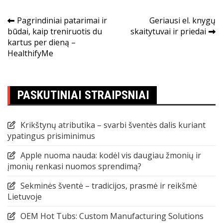
Navigacija
Pagrindiniai patarimai ir
Geriausi el. knygų
būdai, kaip treniruotis du
skaitytuvai ir priedai
tarp
kartus per dieną –
įrašų
HealthifyMe
PASKUTINIAI STRAIPSNIAI
Krikštynų atributika – svarbi šventės dalis kuriant
ypatingus prisiminimus
Apple nuoma nauda: kodėl vis daugiau žmonių ir
įmonių renkasi nuomos sprendimą?
Sekminės šventė – tradicijos, prasmė ir reikšmė
Lietuvoje
OEM Hot Tubs: Custom Manufacturing Solutions