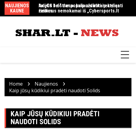
Skip
NAUJIENOS
Indėlis be streso: kaip uždirbti nekeliant
Ar „CS 1.6“ dar populiarus ir kaip atsiųsti
MM
to
KAUNE
rizikos
žaidimus nemokamai iš „Cybersports.lt
content
Home
Naujienos
Kaip jūsų kūdikiui pradėti naudoti Solids
KAIP JŪSŲ KŪDIKIUI PRADĖTI
NAUDOTI SOLIDS