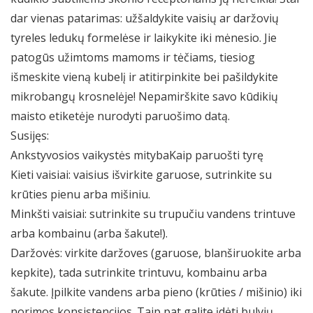
dar vienas patarimas: užšaldykite vaisių ar daržovių
tyreles ledukų formelėse ir laikykite iki mėnesio. Jie
patogūs užimtoms mamoms ir tėčiams, tiesiog
išmeskite vieną kubelį ir atitirpinkite bei pašildykite
mikrobangų krosnelėje! Nepamirškite savo kūdikių
maisto etiketėje nurodyti paruošimo datą.
Susijęs:
Ankstyvosios vaikystės mitybaKaip paruošti tyrę
Kieti vaisiai: vaisius išvirkite garuose, sutrinkite su
krūties pienu arba mišiniu.
Minkšti vaisiai: sutrinkite su trupučiu vandens trintuve
arba kombainu (arba šakute!).
Daržovės: virkite daržoves (garuose, blanširuokite arba
kepkite), tada sutrinkite trintuvu, kombainu arba
šakute. Įpilkite vandens arba pieno (krūties / mišinio) iki
norimos konsistencijos. Taip pat galite įdėti bulvių