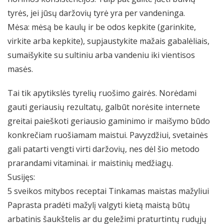
tyrės, jei jūsų daržovių tyrė yra per vandeninga.
Mėsa: mėsą be kaulų ir be odos kepkite (garinkite,
virkite arba kepkite), supjaustykite mažais gabalėliais,
sumaišykite su sultiniu arba vandeniu iki vientisos
masės.
Tai tik apytikslės tyrelių ruošimo gairės. Norėdami
gauti geriausių rezultatų, galbūt norėsite internete
greitai paieškoti geriausio gaminimo ir maišymo būdo
konkrečiam ruošiamam maistui. Pavyzdžiui, svetainės
gali patarti vengti virti daržovių, nes dėl šio metodo
prarandami vitaminai. ir maistinių medžiagų.
Susijęs:
5 sveikos mitybos receptai Tinkamas maistas mažyliui
Paprasta pradėti mažylį valgyti kietą maistą būtų
arbatinis šaukštelis ar du geležimi praturtintų rudųjų