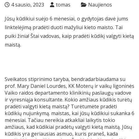
4 sausio, 2023
tomas
Naujienos
Jūsų kūdikiui suėjo 6 mėnesiai, o gydytojas davė jums
linktelėjimą pradėti duoti mažyliui kieto maisto. Tai
puiki žinia! Štai vadovas, kaip pradėti kūdikį valgyti kietą
maistą.
Sveikatos stiprinimo taryba, bendradarbiaudama su
prof. Mary Daniel Lourdes, KK Moterų ir vaikų ligoninės
Vaiko raidos departamento klinikinių paslaugų vadove
ir vyresniąja konsultante. Kokio amžiaus kūdikis turėtų
pradėti valgyti kietą maistą? Turėtumėte pradėti
kūdikių nujunkymą. maistas, kai jūsų kūdikiui sukanka 6
mėnesiai. Tačiau nereikia atkakliai laikytis tokio
amžiaus, kad kūdikiai pradėtų valgyti kietą maistą. Jūsų
kūdikis yra geriausias asmuo, kuris praneš, kada