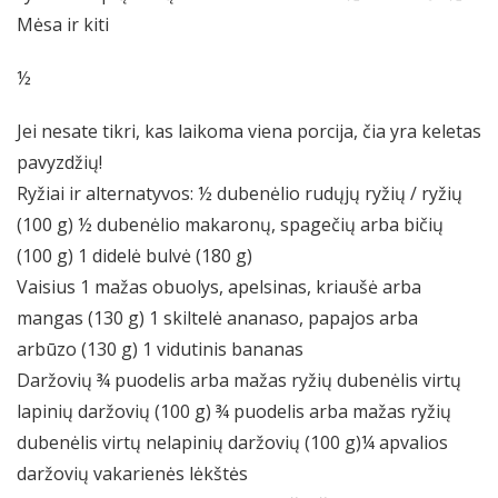
Mėsa ir kiti
½
Jei nesate tikri, kas laikoma viena porcija, čia yra keletas
pavyzdžių!
Ryžiai ir alternatyvos: ½ dubenėlio rudųjų ryžių / ryžių
(100 g) ½ dubenėlio makaronų, spagečių arba bičių
(100 g) 1 didelė bulvė (180 g)
Vaisius 1 mažas obuolys, apelsinas, kriaušė arba
mangas (130 g) 1 skiltelė ananaso, papajos arba
arbūzo (130 g) 1 vidutinis bananas
Daržovių ¾ puodelis arba mažas ryžių dubenėlis virtų
lapinių daržovių (100 g) ¾ puodelis arba mažas ryžių
dubenėlis virtų nelapinių daržovių (100 g)¼ apvalios
daržovių vakarienės lėkštės