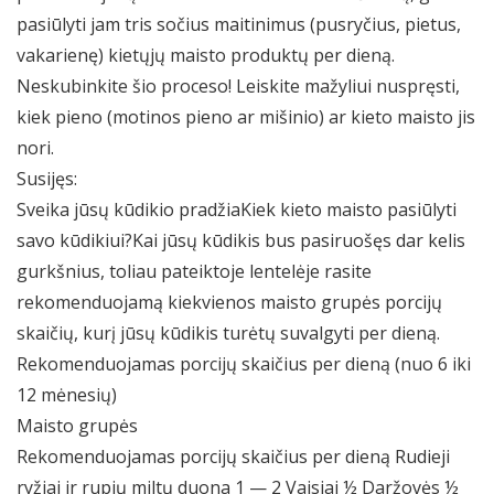
pasiūlyti jam tris sočius maitinimus (pusryčius, pietus,
vakarienę) kietųjų maisto produktų per dieną.
Neskubinkite šio proceso! Leiskite mažyliui nuspręsti,
kiek pieno (motinos pieno ar mišinio) ar kieto maisto jis
nori.
Susijęs:
Sveika jūsų kūdikio pradžiaKiek kieto maisto pasiūlyti
savo kūdikiui?Kai jūsų kūdikis bus pasiruošęs dar kelis
gurkšnius, toliau pateiktoje lentelėje rasite
rekomenduojamą kiekvienos maisto grupės porcijų
skaičių, kurį jūsų kūdikis turėtų suvalgyti per dieną.
Rekomenduojamas porcijų skaičius per dieną (nuo 6 iki
12 mėnesių)
Maisto grupės
Rekomenduojamas porcijų skaičius per dieną Rudieji
ryžiai ir rupių miltų duona 1 — 2 Vaisiai ½ Daržovės ½