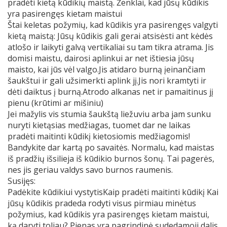
pradėti kietą kūdikių maistą. Ženklai, kad jūsų kūdikis
yra pasirengęs kietam maistui
Štai keletas požymių, kad kūdikis yra pasirengęs valgyti
kietą maistą: Jūsų kūdikis gali gerai atsisėsti ant kėdės
atlošo ir laikyti galvą vertikaliai su tam tikra atrama. Jis
domisi maistu, dairosi aplinkui ar net ištiesia jūsų
maisto, kai jūs vėl valgo.Jis atidaro burną įeinančiam
šaukštui ir gali užsimerkti aplink jį.Jis nori kramtyti ir
dėti daiktus į burną.Atrodo alkanas net ir pamaitinus jį
pienu (krūtimi ar mišiniu)
Jei mažylis vis stumia šaukštą liežuviu arba jam sunku
nuryti kietąsias medžiagas, tuomet dar ne laikas
pradėti maitinti kūdikį kietosiomis medžiagomis!
Bandykite dar kartą po savaitės. Normalu, kad maistas
iš pradžių išsilieja iš kūdikio burnos šonų. Tai pagerės,
nes jis geriau valdys savo burnos raumenis.
Susijęs:
Padėkite kūdikiui vystytisKaip pradėti maitinti kūdikį Kai
jūsų kūdikis pradeda rodyti visus pirmiau minėtus
požymius, kad kūdikis yra pasirengęs kietam maistui,
ką daryti toliau? Pienas yra pagrindinė sudedamoji dalis