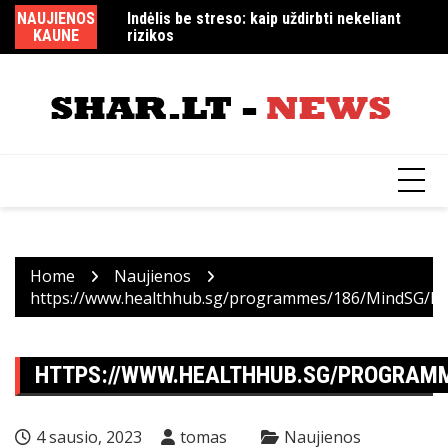
Skip
 dalis
NAUJIENOS
Indėlis be streso: kaip uždirbti nekeliant
Ar
to
KAUNE
rizikos
ža
content
Home
Naujienos
https://www.healthhub.sg/programmes/186/MindSG/Di
HTTPS://WWW.HEALTHHUB.SG/PROGRAMM
4 sausio, 2023
tomas
Naujienos