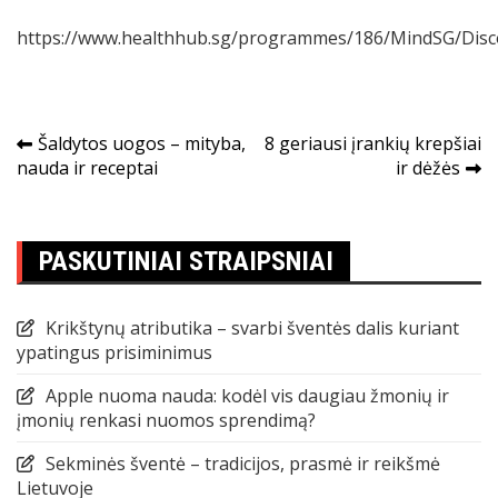
https://www.healthhub.sg/programmes/186/MindSG/Disc
Navigacija
Šaldytos uogos – mityba,
8 geriausi įrankių krepšiai
nauda ir receptai
ir dėžės
tarp
įrašų
PASKUTINIAI STRAIPSNIAI
Krikštynų atributika – svarbi šventės dalis kuriant
ypatingus prisiminimus
Apple nuoma nauda: kodėl vis daugiau žmonių ir
įmonių renkasi nuomos sprendimą?
Sekminės šventė – tradicijos, prasmė ir reikšmė
Lietuvoje