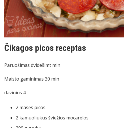
Čikagos picos receptas
Paruošimas
dvidešimt
min
Maisto gaminimas
30
min
davinius
4
2
masės
picos
2
kamuoliukus
šviežios mocarelos
200
g
grybų