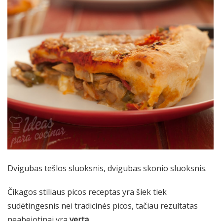
Dvigubas tešlos sluoksnis, dvigubas skonio sluoksnis.
Čikagos stiliaus picos receptas yra šiek tiek
sudėtingesnis nei tradicinės picos, tačiau rezultatas
neabejotinai yra
verta
.