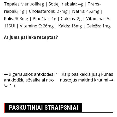
Tepalas:
vienuolika
g
|
Sotieji riebalai:
4
g
|
Trans-
riebalų:
1
g
|
Cholesterolis:
27
mg
|
Natris:
452
mg
|
Kalis:
303
mg
|
Pluoštas:
1
g
|
Cukrus:
2
g
|
Vitaminas A:
115
UI
|
Vitamino C:
26
mg
|
Kalcis:
16
mg
|
Geležis:
1
mg
Ar jums patinka receptas?
Navigacija
9 geriausios antklodės ir
Kaip pasikeičia jūsų kūnas
antklodžių užvalkalai nuo
nustojus maitinti krūtimi
tarp
šalčio
įrašų
PASKUTINIAI STRAIPSNIAI