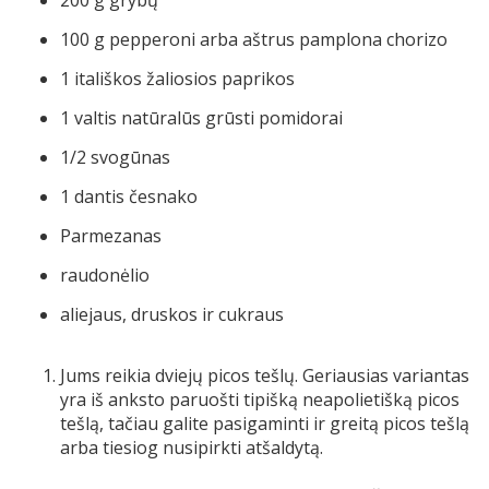
100
g
pepperoni arba aštrus pamplona chorizo
1
itališkos žaliosios paprikos
1
valtis
natūralūs grūsti pomidorai
1/2
svogūnas
1
dantis
česnako
Parmezanas
raudonėlio
aliejaus, druskos ir cukraus
Jums reikia dviejų picos tešlų. Geriausias variantas
yra iš anksto paruošti tipišką neapolietišką picos
tešlą, tačiau galite pasigaminti ir greitą picos tešlą
arba tiesiog nusipirkti atšaldytą.