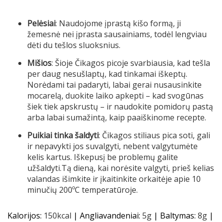
Pelėsiai
: Naudojome įprastą kišo formą, ji
žemesnė nei įprasta sausainiams, todėl lengviau
dėti du tešlos sluoksnius.
Mišios
: Šioje Čikagos picoje svarbiausia, kad tešla
per daug nesušlaptų, kad tinkamai iškeptų.
Norėdami tai padaryti, labai gerai nusausinkite
mocarelą, duokite laiko apkepti – kad svogūnas
šiek tiek apskrustų – ir naudokite pomidorų pastą
arba labai sumažintą, kaip paaiškinome recepte.
Puikiai tinka šaldyti
: Čikagos stiliaus pica soti, gali
ir nepavykti jos suvalgyti, nebent valgytumėte
kelis kartus. Iškepusį be problemų galite
užšaldyti.Tą dieną, kai norėsite valgyti, prieš kelias
valandas išimkite ir įkaitinkite orkaitėje apie 10
minučių 200ºC temperatūroje.
Kalorijos:
150
kcal
|
Angliavandeniai:
5
g
|
Baltymas:
8
g
|