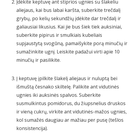
Įdėkite keptuvę ant stiprios ugnies su šlakeliu
aliejaus, kai bus labai karšta, suberkite trečdalį
grybų, po kelių sekundžių įdėkite dar trečdalį ir
galiausiai likusius. Kai jie bus šiek tiek auksiniai,
suberkite pipirus ir smulkiais kubeliais
supjaustytą svogūną, pamaišykite porą minučių ir
sumažinkite ugnį. Leiskite padažui virti apie 10
minučių ir pasilikite.
Į keptuvę įpilkite šlakelį aliejaus ir nuluptą bei
išmuštą česnako skiltelę. Palikite ant vidutinės
ugnies iki auksinės spalvos. Suberkite
susmulkintus pomidorus, du žiupsnelius druskos
ir vieną cukrų, virkite ant vidutinės-mažos ugnies,
kol sumažės daugiau ar mažiau per pusę (tešlos
konsistencija).