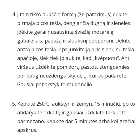
Į tam tikro aukščio formą (žr. patarimus) dėkite
pirmąją picos tešlą, dengiančią dugną ir sieneles.
Įdėkite gerai nusausintą šviežią mocarelą
gabalėliais, padažą ir sluoksnį pepperoni. Dėkite
antrą picos tešlą ir prijunkite ją prie sienų su tešla
apačioje, šiek tiek įpjaukite, kad „kvėpuotų“. Ant
viršaus uždėkite pomidorų pastos, stengdamiesi
per daug neuždengti skylučių, kurias padarėte.
Gausiai pabarstykite raudonėlio.
Kepkite 250ºC, aukštyn ir žemyn, 15 minučių, po to
atidarykite orkaitę ir gausiai uždėkite tarkuoto
parmezano. Kepkite dar 5 minutes arba kol gražiai
apskrus.