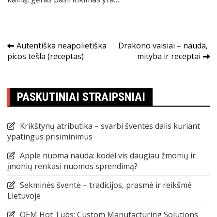
Navigacija
Autentiška neapolietiška
Drakono vaisiai – nauda, ​​
picos tešla (receptas)
mityba ir receptai
tarp
įrašų
PASKUTINIAI STRAIPSNIAI
Krikštynų atributika – svarbi šventės dalis kuriant
ypatingus prisiminimus
Apple nuoma nauda: kodėl vis daugiau žmonių ir
įmonių renkasi nuomos sprendimą?
Sekminės šventė – tradicijos, prasmė ir reikšmė
Lietuvoje
OEM Hot Tubs: Custom Manufacturing Solutions