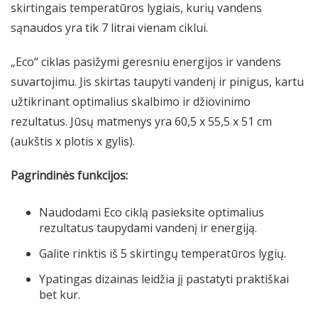
skirtingais temperatūros lygiais, kurių vandens
sąnaudos yra tik 7 litrai vienam ciklui.
„Eco“ ciklas pasižymi geresniu energijos ir vandens
suvartojimu. Jis skirtas taupyti vandenį ir pinigus, kartu
užtikrinant optimalius skalbimo ir džiovinimo
rezultatus. Jūsų matmenys yra 60,5 x 55,5 x 51 cm
(aukštis x plotis x gylis).
Pagrindinės funkcijos:
Naudodami Eco ciklą pasieksite optimalius
rezultatus taupydami vandenį ir energiją.
Galite rinktis iš 5 skirtingų temperatūros lygių.
Ypatingas dizainas leidžia jį pastatyti praktiškai
bet kur.