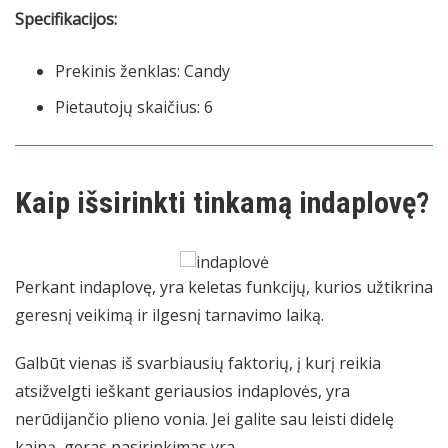
Specifikacijos:
Prekinis ženklas: Candy
Pietautojų skaičius: 6
Kaip išsirinkti tinkamą indaplovę?
Perkant indaplovę, yra keletas funkcijų, kurios užtikrina
geresnį veikimą ir ilgesnį tarnavimo laiką.
Galbūt vienas iš svarbiausių faktorių, į kurį reikia
atsižvelgti ieškant geriausios indaplovės, yra
nerūdijančio plieno vonia. Jei galite sau leisti didelę
kainą, geras pasirinkimas yra…