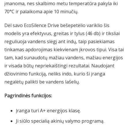
įmanoma, nes skalbimo metu temperatūra pakyla iki
70°C ir palaikoma apie 10 minučių.
Dėl savo EcoSilence Drive bešepetėlio variklio šis
modelis yra efektyvus, greitas ir tylus (46 db) ir tiksliai
reguliuoja vandens slėgį ant indų, taip pasiekiamas
tinkamas apdorojimas kiekvienam įkrovos tipui. Visa tai
tam, kad sunaudotų mažiau vandens, mažiau energijos
ir visada būtų nepriekaištingi rezultatai. Naudojant
džiovinimo funkciją, neliks indo, kurio ši įranga
negalėtų palikti be vandens lašelių.
Pagrindinės funkcijos:
Įranga turi A+ energijos klasę.
Ji siūlo specialią akinių valymo programą.