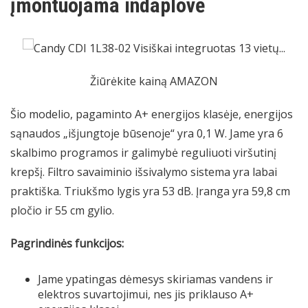
įmontuojama indaplovė
Žiūrėkite kainą AMAZON
Šio modelio, pagaminto A+ energijos klasėje, energijos
sąnaudos „išjungtoje būsenoje“ yra 0,1 W. Jame yra 6
skalbimo programos ir galimybė reguliuoti viršutinį
krepšį. Filtro savaiminio išsivalymo sistema yra labai
praktiška. Triukšmo lygis yra 53 dB. Įranga yra 59,8 cm
pločio ir 55 cm gylio.
Pagrindinės funkcijos:
Jame ypatingas dėmesys skiriamas vandens ir
elektros suvartojimui, nes jis priklauso A+