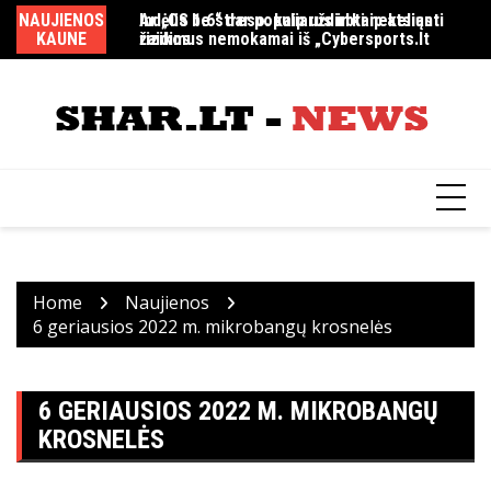
Skip
NAUJIENOS
Indėlis be streso: kaip uždirbti nekeliant
Ar „CS 1.6“ dar populiarus ir kaip atsiųsti
MM
to
KAUNE
rizikos
žaidimus nemokamai iš „Cybersports.lt
content
Home
Naujienos
6 geriausios 2022 m. mikrobangų krosnelės
6 GERIAUSIOS 2022 M. MIKROBANGŲ
KROSNELĖS