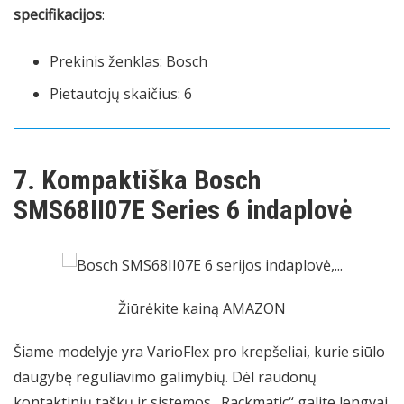
specifikacijos
:
Prekinis ženklas: Bosch
Pietautojų skaičius: 6
7. Kompaktiška Bosch
SMS68II07E Series 6 indaplovė
Žiūrėkite kainą AMAZON
Šiame modelyje yra VarioFlex pro krepšeliai, kurie siūlo
daugybę reguliavimo galimybių. Dėl raudonų
kontaktinių taškų ir sistemos „Rackmatic“ galite lengvai