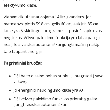
efektyvumo klasė.
Vienam ciklui sunaudojama 14 litrų vandens. Jos
matmenys: plotis 59,8 cm, gylis 60 cm, aukštis 85 cm.
Jame yra 5 skirtingos programos ir pusinės apkrovos
mygtukas. Vėlyvo paleidimo funkcija yra labai patogi,
nes ji leis visiškai autonomiškai įjungti mašiną naktį,
taip taupant energiją.
Pagrindiniai bruožai:
Dėl balto dizaino nebus sunku jį integruoti į savo
virtuvę.
Jo energinio naudingumo klasė yra A+.
Dėl vėlyvo paleidimo funkcijos prietaisą galite
įjungti visiškai autonomiškai.