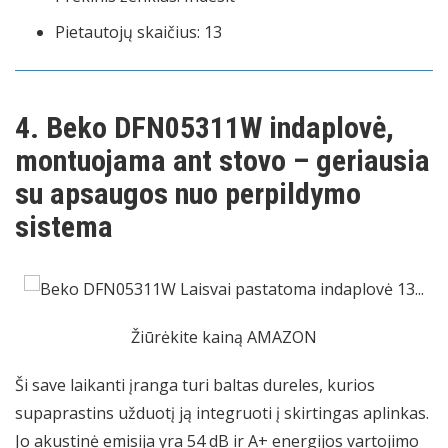
Pietautojų skaičius: 13
4. Beko DFN05311W indaplovė,
montuojama ant stovo – geriausia
su apsaugos nuo perpildymo
sistema
Žiūrėkite kainą AMAZON
Ši save laikanti įranga turi baltas dureles, kurios
supaprastins užduotį ją integruoti į skirtingas aplinkas.
Jo akustinė emisija yra 54 dB ir A+ energijos vartojimo