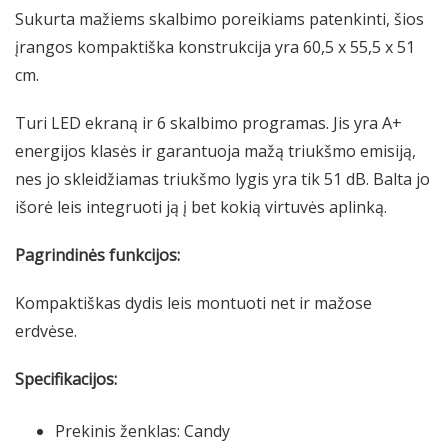
Sukurta mažiems skalbimo poreikiams patenkinti, šios
įrangos kompaktiška konstrukcija yra 60,5 x 55,5 x 51
cm.
Turi LED ekraną ir 6 skalbimo programas. Jis yra A+
energijos klasės ir garantuoja mažą triukšmo emisiją,
nes jo skleidžiamas triukšmo lygis yra tik 51 dB. Balta jo
išorė leis integruoti ją į bet kokią virtuvės aplinką.
Pagrindinės funkcijos:
Kompaktiškas dydis leis montuoti net ir mažose
erdvėse.
Specifikacijos:
Prekinis ženklas: Candy