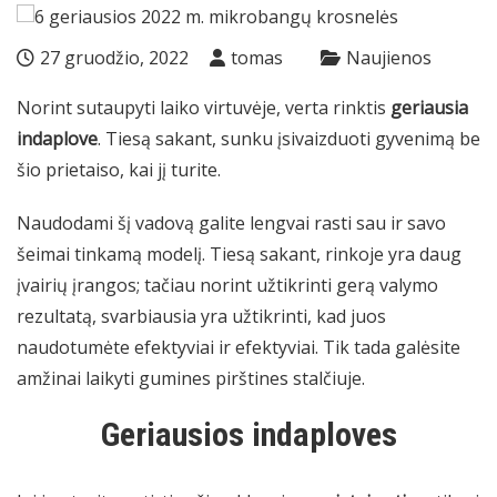
27 gruodžio, 2022
tomas
Naujienos
Norint sutaupyti laiko virtuvėje, verta rinktis
geriausia
indaplove
. Tiesą sakant, sunku įsivaizduoti gyvenimą be
šio prietaiso, kai jį turite.
Naudodami šį vadovą galite lengvai rasti sau ir savo
šeimai tinkamą modelį. Tiesą sakant, rinkoje yra daug
įvairių įrangos; tačiau norint užtikrinti gerą valymo
rezultatą, svarbiausia yra užtikrinti, kad juos
naudotumėte efektyviai ir efektyviai. Tik tada galėsite
amžinai laikyti gumines pirštines stalčiuje.
Geriausios indaploves