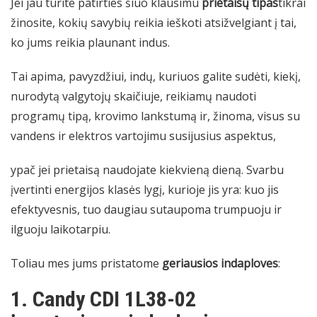
Jei jau turite patirties šiuo klausimu
prietaisų tipas
tikrai
žinosite, kokių savybių reikia ieškoti atsižvelgiant į tai,
ko jums reikia plaunant indus.
Tai apima, pavyzdžiui, indų, kuriuos galite sudėti, kiekį,
nurodytą valgytojų skaičiuje, reikiamų naudoti
programų tipą, krovimo lankstumą ir, žinoma, visus su
vandens ir elektros vartojimu susijusius aspektus,
ypač jei prietaisą naudojate kiekvieną dieną. Svarbu
įvertinti energijos klasės lygį, kurioje jis yra: kuo jis
efektyvesnis, tuo daugiau sutaupoma trumpuoju ir
ilguoju laikotarpiu.
Toliau mes jums pristatome
geriausios indaploves
:
1. Candy CDI 1L38-02