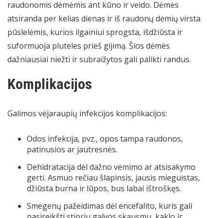
raudonomis dėmėmis ant kūno ir veido. Dėmės
atsiranda per kelias dienas ir iš raudonų dėmių virsta
pūslelėmis, kurios ilgainiui sprogsta, išdžiūsta ir
suformuoja pluteles prieš gijimą. Šios dėmės
dažniausiai niežti ir subraižytos gali palikti randus.
Komplikacijos
Galimos vėjaraupių infekcijos komplikacijos:
Odos infekcija, pvz., opos tampa raudonos,
patinusios ar jautresnės.
Dehidratacija dėl dažno vėmimo ar atsisakymo
gerti. Asmuo rečiau šlapinsis, jausis mieguistas,
džiūsta burna ir lūpos, bus labai ištroškęs.
Smegenų pažeidimas dėl encefalito, kuris gali
pasireikšti stipriu galvos skausmu, kaklo ir