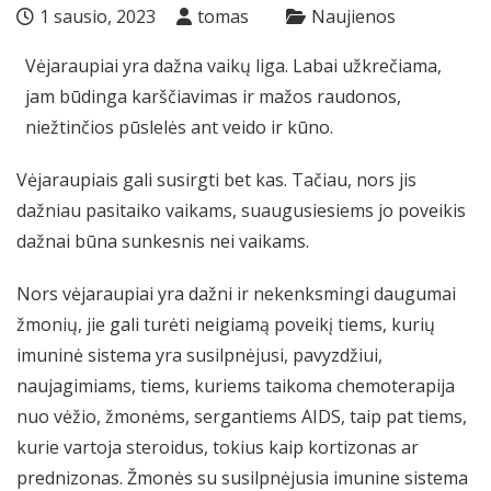
1 sausio, 2023
tomas
Naujienos
Vėjaraupiai yra dažna vaikų liga. Labai užkrečiama,
jam būdinga karščiavimas ir mažos raudonos,
niežtinčios pūslelės ant veido ir kūno.
Vėjaraupiais gali susirgti bet kas. Tačiau, nors jis
dažniau pasitaiko vaikams, suaugusiesiems jo poveikis
dažnai būna sunkesnis nei vaikams.
Nors vėjaraupiai yra dažni ir nekenksmingi daugumai
žmonių, jie gali turėti neigiamą poveikį tiems, kurių
imuninė sistema yra susilpnėjusi, pavyzdžiui,
naujagimiams, tiems, kuriems taikoma chemoterapija
nuo vėžio, žmonėms, sergantiems AIDS, taip pat tiems,
kurie vartoja steroidus, tokius kaip kortizonas ar
prednizonas. Žmonės su susilpnėjusia imunine sistema