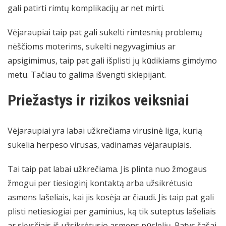
gali patirti rimtų komplikacijų ar net mirti.
Vėjaraupiai taip pat gali sukelti rimtesnių problemų
nėščioms moterims, sukelti negyvagimius ar
apsigimimus, taip pat gali išplisti jų kūdikiams gimdymo
metu. Tačiau to galima išvengti skiepijant.
Priežastys ir rizikos veiksniai
Vėjaraupiai yra labai užkrečiama virusinė liga, kurią
sukelia herpeso virusas, vadinamas vėjaraupiais.
Tai taip pat labai užkrečiama. Jis plinta nuo žmogaus
žmogui per tiesioginį kontaktą arba užsikrėtusio
asmens lašeliais, kai jis kosėja ar čiaudi. Jis taip pat gali
plisti netiesiogiai per gaminius, ką tik suteptus lašeliais
ar skysčiais iš užsikrėtusio asmens pūslelių. Patys šašai