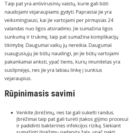
Taip pat yra antivirusinių vaistų, kurie gali būti
naudojami vėjaraupiams gydyti. Paprastai jie yra
veiksmingiausi, kai jie vartojami per pirmąsias 24
valandas nuo ligos atsiradimo. Jie sumažina ligos
sunkumą ir trukmę, taip pat sumažina komplikacijų
tikimybę. Daugumai vaikų jų nereikia. Daugumai
suaugusiųjų jie būtų naudingi, jei jie būtų vartojami
pakankamai anksti, ypač tiems, kurių imunitetas yra
susilpnėjęs, nes jie yra labiau linkę į sunkius
vėjaraupius.
Rūpinimasis savimi
Venkite įbrėžimų, nes tai gali sukelti randus.
Įbrėžimai taip pat gali turėti įtakos gijimo procesui
ir padidinti bakterinės infekcijos riziką. Siekiant
sumažinti įbrėžimų padarytą žalą, ypač naktį