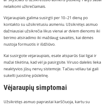
nelaikomi užkrečiamais.
Vėjaraupiais galima susirgti per 10–21 dieną po
kontakto su užsikrėtusiu asmeniu. Užsikrėtęs asmuo
dažniausiai užsikrečia likus vienai ar dviem dienoms iki
bėrimo atsiradimo iki maždaug savaitės, kai dėmės
nustoja formuotis ir išdžiūvo.
Kai susirgote vėjaraupiais, esate atsparūs šiai ligai ir
mažai tikėtina, kad vėl ja pasirgsite. Viruso dalelės lieka
neaktyvios jūsų nervų sistemoje. Tačiau vėliau tai gali
sukelti juostinę pūslelinę.
Vėjaraupių simptomai
Užsikrėtęs asmuo paprastai karščiuoja, kartu su