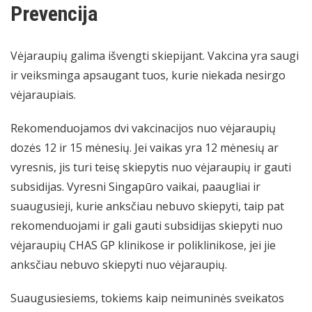
Prevencija
Vėjaraupių galima išvengti skiepijant. Vakcina yra saugi
ir veiksminga apsaugant tuos, kurie niekada nesirgo
vėjaraupiais.
Rekomenduojamos dvi vakcinacijos nuo vėjaraupių
dozės 12 ir 15 mėnesių. Jei vaikas yra 12 mėnesių ar
vyresnis, jis turi teisę skiepytis nuo vėjaraupių ir gauti
subsidijas. Vyresni Singapūro vaikai, paaugliai ir
suaugusieji, kurie anksčiau nebuvo skiepyti, taip pat
rekomenduojami ir gali gauti subsidijas skiepyti nuo
vėjaraupių CHAS GP klinikose ir poliklinikose, jei jie
anksčiau nebuvo skiepyti nuo vėjaraupių.
Suaugusiesiems, tokiems kaip neimuninės sveikatos