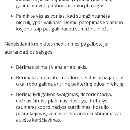
galima mūvėti pirštines ir nukirpti nagus.
Paimkite vėsias vonias, kad sumažintumėte
niežulį, ypač vaikams. Dėmių patepimas kalamino
losjonu taip pat gali padėti sumažinti niežulį.
Nedelsdami kreipkitės medicininės pagalbos, jei
atsiranda šios sąlygos:
Bėrimas plinta į vieną ar abi akis.
Bėrimas tampa labai raudonas, šiltas arba jautrus,
o tai rodo galimą antrinę bakterinę odos infekciją.
Bėrimą lydi galvos svaigimas, dezorientacija,
dažnas širdies plakimas, dusulys, drebulys,
raumenų koordinacijos sutrikimas, kosulio
pasunkėjimas, vėmimas, sprando sustingimas ar
aukšta karščiavimas.