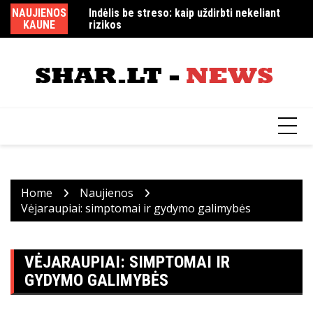
Skip
NAUJIENOS
Indėlis be streso: kaip uždirbti nekeliant
Ar „CS 1.6“ dar populiarus ir kaip atsiųsti
MM
to
KAUNE
rizikos
žaidimus nemokamai iš „Cybersports.lt
content
Home
Naujienos
Vėjaraupiai: simptomai ir gydymo galimybės
VĖJARAUPIAI: SIMPTOMAI IR
GYDYMO GALIMYBĖS