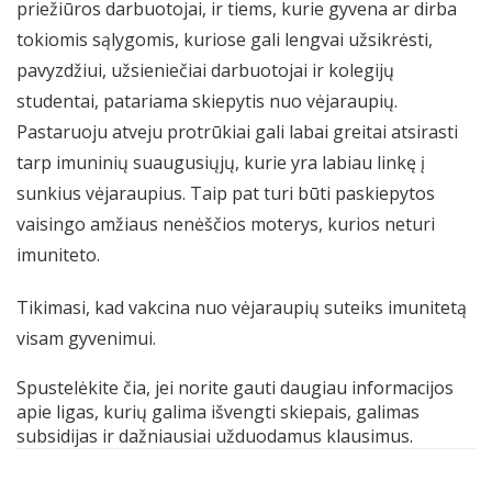
priežiūros darbuotojai, ir tiems, kurie gyvena ar dirba
tokiomis sąlygomis, kuriose gali lengvai užsikrėsti,
pavyzdžiui, užsieniečiai darbuotojai ir kolegijų
studentai, patariama skiepytis nuo vėjaraupių.
Pastaruoju atveju protrūkiai gali labai greitai atsirasti
tarp imuninių suaugusiųjų, kurie yra labiau linkę į
sunkius vėjaraupius. Taip pat turi būti paskiepytos
vaisingo amžiaus nenėščios moterys, kurios neturi
imuniteto.
Tikimasi, kad vakcina nuo vėjaraupių suteiks imunitetą
visam gyvenimui.
Spustelėkite čia, jei norite gauti daugiau informacijos
apie ligas, kurių galima išvengti skiepais, galimas
subsidijas ir dažniausiai užduodamus klausimus.