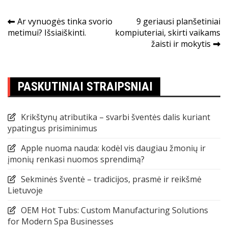
Navigacija
Ar vynuogės tinka svorio
9 geriausi planšetiniai
metimui? Išsiaiškinti.
kompiuteriai, skirti vaikams
tarp
žaisti ir mokytis
įrašų
PASKUTINIAI STRAIPSNIAI
Krikštynų atributika – svarbi šventės dalis kuriant
ypatingus prisiminimus
Apple nuoma nauda: kodėl vis daugiau žmonių ir
įmonių renkasi nuomos sprendimą?
Sekminės šventė – tradicijos, prasmė ir reikšmė
Lietuvoje
OEM Hot Tubs: Custom Manufacturing Solutions
for Modern Spa Businesses