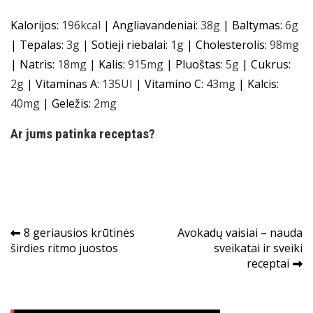
Kalorijos:
196
kcal
|
Angliavandeniai:
38
g
|
Baltymas:
6
g
|
Tepalas:
3
g
|
Sotieji riebalai:
1
g
|
Cholesterolis:
98
mg
|
Natris:
18
mg
|
Kalis:
915
mg
|
Pluoštas:
5
g
|
Cukrus:
2
g
|
Vitaminas A:
135
UI
|
Vitamino C:
43
mg
|
Kalcis:
40
mg
|
Geležis:
2
mg
Ar jums patinka receptas?
Navigacija
8 geriausios krūtinės
Avokadų vaisiai – nauda
širdies ritmo juostos
sveikatai ir sveiki
tarp
receptai
įrašų