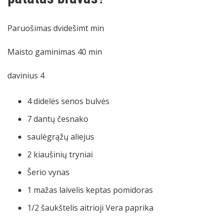
Paruošimas
dvidešimt
min
Maisto gaminimas
40
min
davinius
4
4
didelės senos bulvės
7
dantų
česnako
saulėgrąžų aliejus
2
kiaušinių tryniai
Šerio vynas
1
mažas laivelis
keptas pomidoras
1/2
šaukštelis
aitrioji Vera paprika