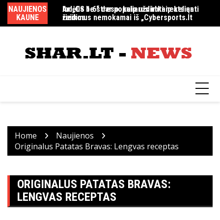
Skip
NAUJIENOS
Indėlis be streso: kaip uždirbti nekeliant
Ar „CS 1.6“ dar populiarus ir kaip atsiųsti
MM
to
KAUNE
rizikos
žaidimus nemokamai iš „Cybersports.lt
content
Home
Naujienos
Originalus Patatas Bravas: Lengvas receptas
ORIGINALUS PATATAS BRAVAS:
LENGVAS RECEPTAS