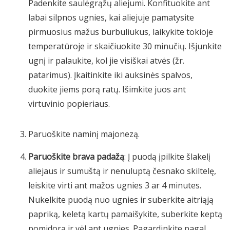
Padenkite saulėgrąžų aliejumi. Konfituokite ant
labai silpnos ugnies, kai aliejuje pamatysite
pirmuosius mažus burbuliukus, laikykite tokioje
temperatūroje ir skaičiuokite 30 minučių. Išjunkite
ugnį ir palaukite, kol jie visiškai atvės (žr.
patarimus). Įkaitinkite iki auksinės spalvos,
duokite jiems porą ratų. Išimkite juos ant
virtuvinio popieriaus.
Paruoškite naminį majonezą.
Paruoškite brava padažą
: Į puodą įpilkite šlakelį
aliejaus ir sumuštą ir nenuluptą česnako skiltelę,
leiskite virti ant mažos ugnies 3 ar 4 minutes.
Nukelkite puodą nuo ugnies ir suberkite aitriąją
papriką, keletą kartų pamaišykite, suberkite keptą
pomidorą ir vėl ant ugnies. Pagardinkite pagal