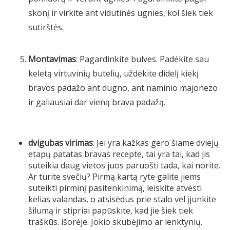
skonį ir virkite ant vidutinės ugnies, kol šiek tiek
sutirštės.
Montavimas
: Pagardinkite bulves. Padėkite sau
keletą virtuvinių butelių, uždėkite didelį kiekį
bravos padažo ant dugno, ant naminio majonezo
ir galiausiai dar vieną brava padažą.
dvigubas virimas
: Jei yra kažkas gero šiame dviejų
etapų patatas bravas recepte, tai yra tai, kad jis
suteikia daug vietos juos paruošti tada, kai norite.
Ar turite svečių? Pirmą kartą ryte galite jiems
suteikti pirminį pasitenkinimą, leiskite atvėsti
kelias valandas, o atsisėdus prie stalo vėl įjunkite
šilumą ir stipriai papūskite, kad jie šiek tiek
traškūs. išorėje. Jokio skubėjimo ar lenktynių.