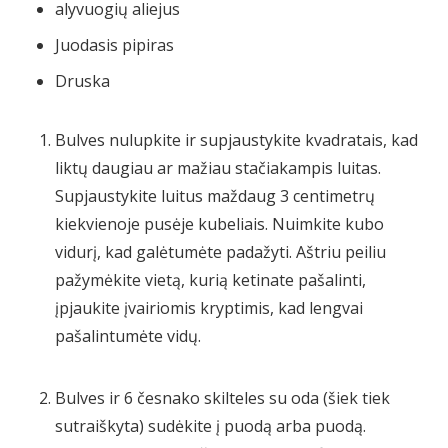
alyvuogių aliejus
Juodasis pipiras
Druska
Bulves nulupkite ir supjaustykite kvadratais, kad
liktų daugiau ar mažiau stačiakampis luitas.
Supjaustykite luitus maždaug 3 centimetrų
kiekvienoje pusėje kubeliais. Nuimkite kubo
vidurį, kad galėtumėte padažyti. Aštriu peiliu
pažymėkite vietą, kurią ketinate pašalinti,
įpjaukite įvairiomis kryptimis, kad lengvai
pašalintumėte vidų.
Bulves ir 6 česnako skilteles su oda (šiek tiek
sutraiškyta) sudėkite į puodą arba puodą.