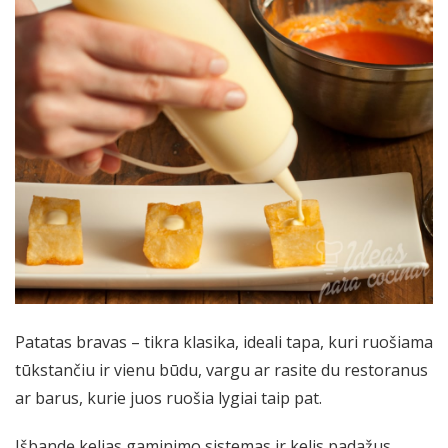
Patatas bravas – tikra klasika, ideali tapa, kuri ruošiama
tūkstančiu ir vienu būdu, vargu ar rasite du restoranus
ar barus, kurie juos ruošia lygiai taip pat.
Išbandę kelias gaminimo sistemas ir kelis padažus,