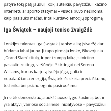
patyrė tokį patį jaudulį, kokį suteikia, pavyzdžiui,
kazino
internetu
ar sporto statymai – visada buvo nežinoma,
kaip pasisuks mačas, ir tai kurdavo emocijų sprogimą.
Iga Świątek – naujoji teniso žvaigždė
Lenkijos talentas Iga Świątek į teniso elitą įsiveržė dar
būdama labai jauna. Ji tapo pirmąja lenke, iškovojusia
„Grand Slam“ titulą, ir per trumpą laiką įsitvirtino
pasaulio reitingų viršūnėje. Skirtingai nei Serena
Williams, kurios karjerą lydėjo jėga, galia ir
nepalaužiama energija, Świątek išsiskiria preciziškumu,
technika bei psichologiniu pasiruošimu.
Ji ne tik demonstruoja aukščiausio lygio žaidimą, bet ir
yra aktyvi įvairiose socialinėse iniciatyvose – pavyzdžiui,