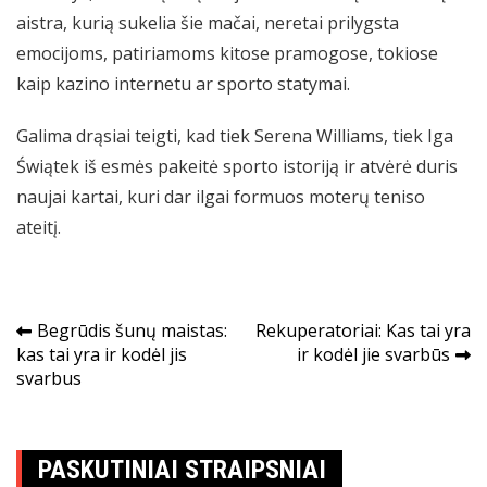
aistra, kurią sukelia šie mačai, neretai prilygsta
emocijoms, patiriamoms kitose pramogose, tokiose
kaip kazino internetu ar sporto statymai.
Galima drąsiai teigti, kad tiek Serena Williams, tiek Iga
Świątek iš esmės pakeitė sporto istoriją ir atvėrė duris
naujai kartai, kuri dar ilgai formuos moterų teniso
ateitį.
Navigacija
Begrūdis šunų maistas:
Rekuperatoriai: Kas tai yra
kas tai yra ir kodėl jis
ir kodėl jie svarbūs
tarp
svarbus
įrašų
PASKUTINIAI STRAIPSNIAI