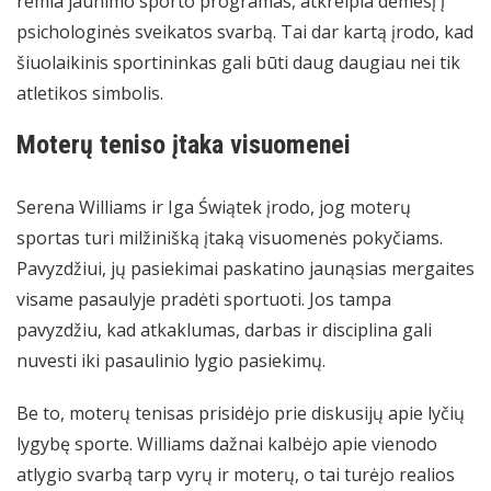
remia jaunimo sporto programas, atkreipia dėmesį į
psichologinės sveikatos svarbą. Tai dar kartą įrodo, kad
šiuolaikinis sportininkas gali būti daug daugiau nei tik
atletikos simbolis.
Moterų teniso įtaka visuomenei
Serena Williams ir Iga Świątek įrodo, jog moterų
sportas turi milžinišką įtaką visuomenės pokyčiams.
Pavyzdžiui, jų pasiekimai paskatino jaunąsias mergaites
visame pasaulyje pradėti sportuoti. Jos tampa
pavyzdžiu, kad atkaklumas, darbas ir disciplina gali
nuvesti iki pasaulinio lygio pasiekimų.
Be to, moterų tenisas prisidėjo prie diskusijų apie lyčių
lygybę sporte. Williams dažnai kalbėjo apie vienodo
atlygio svarbą tarp vyrų ir moterų, o tai turėjo realios