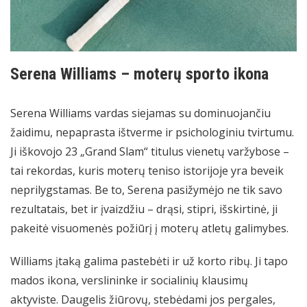
Serena Williams – moterų sporto ikona
Serena Williams vardas siejamas su dominuojančiu
žaidimu, nepaprasta ištverme ir psichologiniu tvirtumu.
Ji iškovojo 23 „Grand Slam“ titulus vienetų varžybose –
tai rekordas, kuris moterų teniso istorijoje yra beveik
neprilygstamas. Be to, Serena pasižymėjo ne tik savo
rezultatais, bet ir įvaizdžiu – drąsi, stipri, išskirtinė, ji
pakeitė visuomenės požiūrį į moterų atletų galimybes.
Williams įtaką galima pastebėti ir už korto ribų. Ji tapo
mados ikona, verslininke ir socialinių klausimų
aktyviste. Daugelis žiūrovų, stebėdami jos pergales,