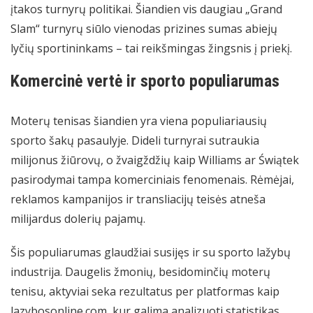
įtakos turnyrų politikai. Šiandien vis daugiau „Grand
Slam“ turnyrų siūlo vienodas prizines sumas abiejų
lyčių sportininkams – tai reikšmingas žingsnis į priekį.
Komercinė vertė ir sporto populiarumas
Moterų tenisas šiandien yra viena populiariausių
sporto šakų pasaulyje. Dideli turnyrai sutraukia
milijonus žiūrovų, o žvaigždžių kaip Williams ar Świątek
pasirodymai tampa komerciniais fenomenais. Rėmėjai,
reklamos kampanijos ir transliacijų teisės atneša
milijardus dolerių pajamų.
Šis populiarumas glaudžiai susijęs ir su sporto lažybų
industrija. Daugelis žmonių, besidominčių moterų
tenisu, aktyviai seka rezultatus per platformas kaip
lazybosonline.com
, kur galima analizuoti statistikas,