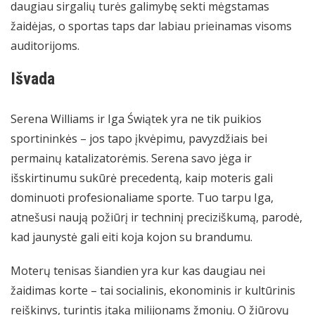
daugiau sirgalių turės galimybę sekti mėgstamas
žaidėjas, o sportas taps dar labiau prieinamas visoms
auditorijoms.
Išvada
Serena Williams ir Iga Świątek yra ne tik puikios
sportininkės – jos tapo įkvėpimu, pavyzdžiais bei
permainų katalizatorėmis. Serena savo jėga ir
išskirtinumu sukūrė precedentą, kaip moteris gali
dominuoti profesionaliame sporte. Tuo tarpu Iga,
atnešusi naują požiūrį ir techninį preciziškumą, parodė,
kad jaunystė gali eiti koja kojon su brandumu.
Moterų tenisas šiandien yra kur kas daugiau nei
žaidimas korte – tai socialinis, ekonominis ir kultūrinis
reiškinys, turintis įtaką milijonams žmonių. O žiūrovų