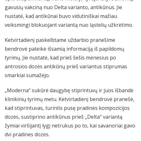
gavusių vakciną nuo Delta varianto, antikūnus. Jie
nustatė, kad antikūnai buvo vidutiniškai mažiau
veiksmingi blokuojant variantą nuo ląstelių užkrėtimo.
Ketvirtadienį paskelbtame uždarbio pranešime
bendrovė pateikė išsamią informaciją iš papildomų
tyrimų. Jie nustatė, kad prieš šešis mėnesius po
antrosios dozės antikūnų prieš variantus stiprumas
smarkiai sumažėjo.
„Moderna“ sukūrė daugybę stiprintuvų ir juos išbandė
klinikinių tyrimų metu. Ketvirtadienį bendrovė pranešė,
kad stiprintuvas, turintis pusę pradinės kompozicijos
dozės, sustiprino antikūnus prieš „Delta“ variantą
žymiai viršijantį lygį netrukus po to, kai savanoriai gavo
dvi pradines dozes.