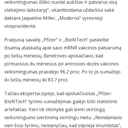
veiksmingumas išliko nuolat aukštas ir patvarus visą
stebėjimo laikotarpį“,-skambindama uždarbiui sakė
daktarė Jaqueline Miller, „Moderna“ vyresnioji
viceprezidentė.
Praėjusią savaitę „Pfizer“ ir „BioNTech“ paskelbė
išsamią ataskaitą apie savo mRNR vakcinos patvarumą
po šešių mėnesių. Bendrovės apskaičiavo, kad
pirmuosius du mėnesius po antrosios dozės vakcinos
veiksmingumas prasidėjo 96,2 proc. Po to jis sumažėjo
iki šešių mėnesių iki 83,7 proc.
Tačiau ekspertai įspėjo, kad apskaičiuotas „Pfizer-
BioNTech“ tyrimo sumažėjimas galėjo būti statistinis
artefaktas. Vien tik tikimybė gali lemti skirtingą
veiksmingumo įvertinimą skirtingu metu. „Remdamasis
vien šiuo tyrimu, nemanyčiau, kad silpnėja imunitetas“,