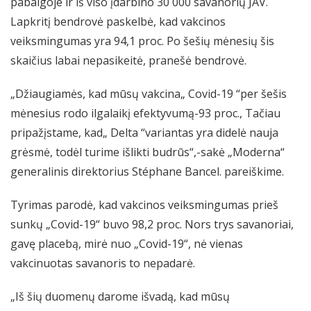
pabaigoje ir iš viso įdarbino 30 000 savanorių JAV.
Lapkritį bendrovė paskelbė, kad vakcinos
veiksmingumas yra 94,1 proc. Po šešių mėnesių šis
skaičius labai nepasikeitė, pranešė bendrovė.
„Džiaugiamės, kad mūsų vakcina„ Covid-19 “per šešis
mėnesius rodo ilgalaikį efektyvumą-93 proc., Tačiau
pripažįstame, kad„ Delta “variantas yra didelė nauja
grėsmė, todėl turime išlikti budrūs“,-sakė „Moderna“
generalinis direktorius Stéphane Bancel. pareiškime.
Tyrimas parodė, kad vakcinos veiksmingumas prieš
sunkų „Covid-19“ buvo 98,2 proc. Nors trys savanoriai,
gavę placebą, mirė nuo „Covid-19“, nė vienas
vakcinuotas savanoris to nepadarė.
„Iš šių duomenų darome išvadą, kad mūsų