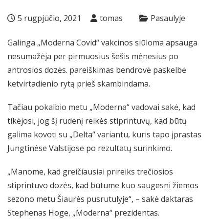
5 rugpjūčio, 2021
tomas
Pasaulyje
Galinga „Moderna Covid“ vakcinos siūloma apsauga
nesumažėja per pirmuosius šešis mėnesius po
antrosios dozės.
pareiškimas
bendrovė paskelbė
ketvirtadienio rytą prieš skambindama.
Tačiau pokalbio metu „Moderna“ vadovai sakė, kad
tikėjosi, jog šį rudenį reikės stiprintuvų, kad būtų
galima kovoti su „Delta“ variantu, kuris tapo įprastas
Jungtinėse Valstijose po rezultatų surinkimo.
„Manome, kad greičiausiai prireiks trečiosios
stiprintuvo dozės, kad būtume kuo saugesni žiemos
sezono metu Šiaurės pusrutulyje“, – sakė daktaras
Stephenas Hoge, „Moderna“ prezidentas.