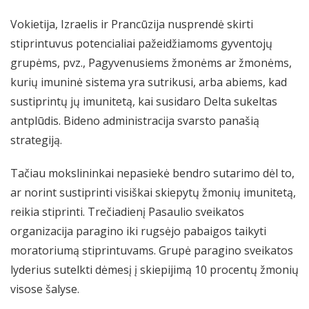
Vokietija, Izraelis ir Prancūzija nusprendė skirti
stiprintuvus potencialiai pažeidžiamoms gyventojų
grupėms, pvz., Pagyvenusiems žmonėms ar žmonėms,
kurių imuninė sistema yra sutrikusi, arba abiems, kad
sustiprintų jų imunitetą, kai susidaro Delta sukeltas
antplūdis. Bideno administracija svarsto panašią
strategiją.
Tačiau mokslininkai nepasiekė bendro sutarimo dėl to,
ar norint sustiprinti visiškai skiepytų žmonių imunitetą,
reikia stiprinti. Trečiadienį Pasaulio sveikatos
organizacija paragino iki rugsėjo pabaigos taikyti
moratoriumą stiprintuvams. Grupė paragino sveikatos
lyderius sutelkti dėmesį į skiepijimą 10 procentų žmonių
visose šalyse.