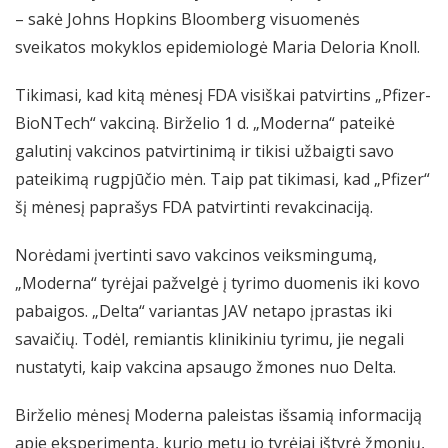
– sakė Johns Hopkins Bloomberg visuomenės
sveikatos mokyklos epidemiologė Maria Deloria Knoll.
Tikimasi, kad kitą mėnesį FDA visiškai patvirtins „Pfizer-
BioNTech“ vakciną. Birželio 1 d. „Moderna“ pateikė
galutinį vakcinos patvirtinimą ir tikisi užbaigti savo
pateikimą rugpjūčio mėn. Taip pat tikimasi, kad „Pfizer“
šį mėnesį paprašys FDA patvirtinti revakcinaciją.
Norėdami įvertinti savo vakcinos veiksmingumą,
„Moderna“ tyrėjai pažvelgė į tyrimo duomenis iki kovo
pabaigos. „Delta“ variantas JAV netapo įprastas
iki
savaičių
. Todėl, remiantis klinikiniu tyrimu, jie negali
nustatyti, kaip vakcina apsaugo žmones nuo Delta.
Birželio mėnesį Moderna
paleistas
išsamią informaciją
apie eksperimentą, kurio metu jo tyrėjai ištyrė žmonių,