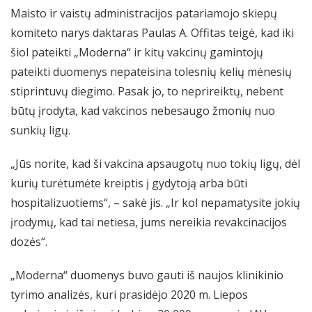
Maisto ir vaistų administracijos patariamojo skiepų
komiteto narys daktaras Paulas A. Offitas teigė, kad iki
šiol pateikti „Moderna“ ir kitų vakcinų gamintojų
pateikti duomenys nepateisina tolesnių kelių mėnesių
stiprintuvų diegimo. Pasak jo, to neprireiktų, nebent
būtų įrodyta, kad vakcinos nebesaugo žmonių nuo
sunkių ligų.
„Jūs norite, kad ši vakcina apsaugotų nuo tokių ligų, dėl
kurių turėtumėte kreiptis į gydytoją arba būti
hospitalizuotiems“, – sakė jis. „Ir kol nepamatysite jokių
įrodymų, kad tai netiesa, jums nereikia revakcinacijos
dozės“.
„Moderna“ duomenys buvo gauti iš naujos klinikinio
tyrimo analizės, kuri prasidėjo 2020 m. Liepos