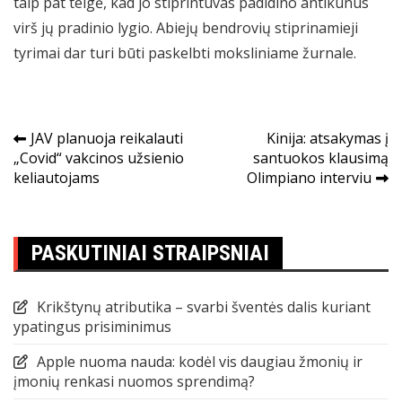
taip pat teigė, kad jo stiprintuvas padidino antikūnus
virš jų pradinio lygio. Abiejų bendrovių stiprinamieji
tyrimai dar turi būti paskelbti moksliniame žurnale.
Navigacija
JAV planuoja reikalauti
Kinija: atsakymas į
„Covid“ vakcinos užsienio
santuokos klausimą
tarp
keliautojams
Olimpiano interviu
įrašų
PASKUTINIAI STRAIPSNIAI
Krikštynų atributika – svarbi šventės dalis kuriant
ypatingus prisiminimus
Apple nuoma nauda: kodėl vis daugiau žmonių ir
įmonių renkasi nuomos sprendimą?