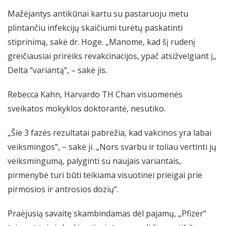
Mažėjantys antikūnai kartu su pastaruoju metu
plintančiu infekcijų skaičiumi turėtų paskatinti
stiprinimą, sakė dr. Hoge. „Manome, kad šį rudenį
greičiausiai prireiks revakcinacijos, ypač atsižvelgiant į„
Delta “variantą“, – sakė jis.
Rebecca Kahn, Harvardo TH Chan visuomenės
sveikatos mokyklos doktorantė, nesutiko.
„Šie 3 fazės rezultatai pabrėžia, kad vakcinos yra labai
veiksmingos“, – sakė ji. „Nors svarbu ir toliau vertinti jų
veiksmingumą, palyginti su naujais variantais,
pirmenybė turi būti teikiama visuotinei prieigai prie
pirmosios ir antrosios dozių“.
Praėjusią savaitę skambindamas dėl pajamų, „Pfizer“