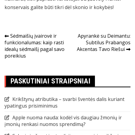
konservais galite būti tikri dėl skonio ir kokybės!
Navigacija
Sėdmaišių įvairovė ir
Apyrankė su Deimantu:
funkcionalumas: kaip rasti
Subtilus Prabangos
tarp
idealų sėdmaišį pagal savo
Akcentas Tavo Riešui
įrašų
poreikius
PASKUTINIAI STRAIPSNIAI
Krikštynų atributika – svarbi šventės dalis kuriant
ypatingus prisiminimus
Apple nuoma nauda: kodėl vis daugiau žmonių ir
įmonių renkasi nuomos sprendimą?