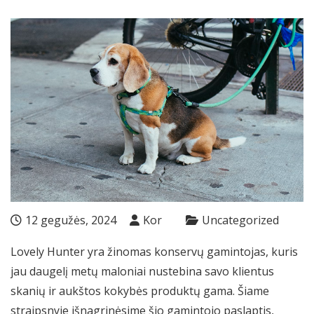
12 gegužės, 2024
Kor
Uncategorized
Lovely Hunter yra žinomas konservų gamintojas, kuris
jau daugelį metų maloniai nustebina savo klientus
skanių ir aukštos kokybės produktų gama. Šiame
straipsnyje išnagrinėsime šio gamintojo paslaptis,