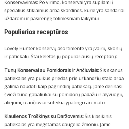
Konservavimas: Po virimo, konservai yra supilami į
specialius stiklainius arba skardines, kurie yra sandariai
uždaromi ir pasirengę tolimesniam laikymui.
Populiarios receptūros
Lovely Hunter konservų asortimente yra įvairių skonių
ir patiekalų. Štai keletas jų populiariausių receptūrų:
Tunų Konservai su Pomidorais ir Ančiuviais:
Šis skanus
patiekalas yra puikus priedas prie užkandžių stalo arba
galima naudoti kaip pagrindinį patiekalą. Jame derinasi
švieži tuno gabaliukai su pomidorų padažu ir alyvuogių
aliejumi, o ančiuviai suteikia ypatingo aromato.
Kiaulienos Troškinys su Daržovėmis:
Šis klasikinis
patiekalas yra mėgstamas daugelio žmonių. Jame