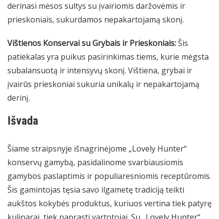
derinasi mėsos sultys su įvairiomis daržovėmis ir
prieskoniais, sukurdamos nepakartojamą skonį.
Vištienos Konservai su Grybais ir Prieskoniais:
Šis
patiekalas yra puikus pasirinkimas tiems, kurie mėgsta
subalansuotą ir intensyvų skonį. Vištiena, grybai ir
įvairūs prieskoniai sukuria unikalų ir nepakartojamą
derinį.
Išvada
Šiame straipsnyje išnagrinėjome „Lovely Hunter“
konservų gamybą, pasidalinome svarbiausiomis
gamybos paslaptimis ir populiaresniomis receptūromis.
Šis gamintojas tęsia savo ilgametę tradiciją teikti
aukštos kokybės produktus, kuriuos vertina tiek patyrę
kulinarai, tiek paprasti vartotojai. Su „Lovely Hunter“