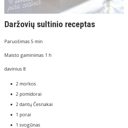
Daržovių sultinio receptas
Paruošimas
5
min
Maisto gaminimas
1
h
davinius
8
2
morkos
2
pomidorai
2
dantų
Česnakai
1
porai
1
svogūnas