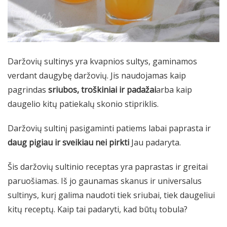
Daržovių sultinys yra kvapnios sultys, gaminamos
verdant daugybę daržovių. Jis naudojamas kaip
pagrindas
sriubos, troškiniai ir padažai
arba kaip
daugelio kitų patiekalų skonio stipriklis.
Daržovių sultinį pasigaminti patiems labai paprasta ir
daug pigiau ir sveikiau nei pirkti
Jau padaryta.
Šis daržovių sultinio receptas yra paprastas ir greitai
paruošiamas. Iš jo gaunamas skanus ir universalus
sultinys, kurį galima naudoti tiek sriubai, tiek daugeliui
kitų receptų. Kaip tai padaryti, kad būtų tobula?