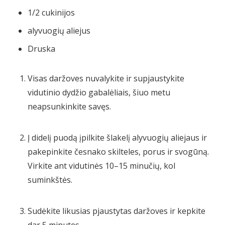
1/2
cukinijos
alyvuogių aliejus
Druska
Visas daržoves nuvalykite ir supjaustykite
vidutinio dydžio gabalėliais, šiuo metu
neapsunkinkite savęs.
Į didelį puodą įpilkite šlakelį alyvuogių aliejaus ir
pakepinkite česnako skilteles, porus ir svogūną.
Virkite ant vidutinės 10–15 minučių, kol
suminkštės.
Sudėkite likusias pjaustytas daržoves ir kepkite
dar 5 minutes.