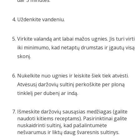
Uždenkite vandeniu.
Virkite valandą ant labai mažos ugnies. Jis turi virti
iki minimumo, kad netaptų drumstas ir įgautų visą
skonį.
Nukelkite nuo ugnies ir leiskite šiek tiek atvėsti.
Atvėsusį daržovių sultinį perkoškite per ploną
tinklelį per dubenį ar indą.
Išmeskite daržovių sausąsias medžiagas (galite
naudoti kitiems receptams). Pasirinktinai galite
nuskaidrinti sultinį, kad pašalintumėte
nešvarumus ir liktų daug švaresnis sultinys.