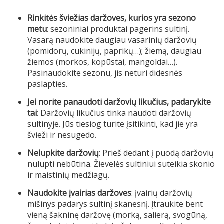
Rinkitės šviežias daržoves, kurios yra sezono
metu
: sezoniniai produktai pagerins sultinį.
Vasarą naudokite daugiau vasarinių daržovių
(pomidorų, cukinijų, paprikų…); žiemą, daugiau
žiemos (morkos, kopūstai, mangoldai…).
Pasinaudokite sezonu, jis neturi didesnės
paslapties.
Jei norite panaudoti daržovių likučius, padarykite
tai
: Daržovių likučius tinka naudoti daržovių
sultinyje. Jūs tiesiog turite įsitikinti, kad jie yra
švieži ir nesugedo.
Nelupkite daržovių
: Prieš dedant į puodą daržovių
nulupti nebūtina. Žievelės sultiniui suteikia skonio
ir maistinių medžiagų.
Naudokite įvairias daržoves
: įvairių daržovių
mišinys padarys sultinį skanesnį. Įtraukite bent
vieną šakninę daržovę (morką, salierą, svogūną,