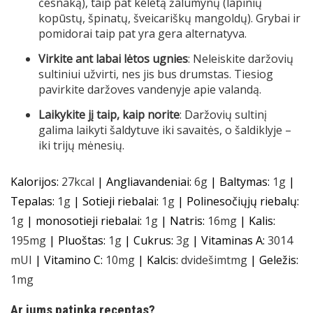
česnaką), taip pat keletą žalumynų (lapinių
kopūstų, špinatų, šveicariškų mangoldų). Grybai ir
pomidorai taip pat yra gera alternatyva.
Virkite ant labai lėtos ugnies
: Neleiskite daržovių
sultiniui užvirti, nes jis bus drumstas. Tiesiog
pavirkite daržoves vandenyje apie valandą.
Laikykite jį taip, kaip norite
: Daržovių sultinį
galima laikyti šaldytuve iki savaitės, o šaldiklyje –
iki trijų mėnesių.
Kalorijos:
27
kcal
|
Angliavandeniai:
6
g
|
Baltymas:
1
g
|
Tepalas:
1
g
|
Sotieji riebalai:
1
g
|
Polinesočiųjų riebalų:
1
g
|
monosotieji riebalai:
1
g
|
Natris:
16
mg
|
Kalis:
195
mg
|
Pluoštas:
1
g
|
Cukrus:
3
g
|
Vitaminas A:
3014
m
UI
|
Vitamino C:
10
mg
|
Kalcis:
dvidešimt
mg
|
Geležis:
1
mg
Ar jums patinka receptas?