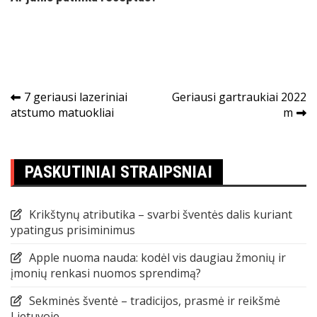
Navigacija
7 geriausi lazeriniai
Geriausi gartraukiai 2022
atstumo matuokliai
m
tarp
įrašų
PASKUTINIAI STRAIPSNIAI
Krikštynų atributika – svarbi šventės dalis kuriant
ypatingus prisiminimus
Apple nuoma nauda: kodėl vis daugiau žmonių ir
įmonių renkasi nuomos sprendimą?
Sekminės šventė – tradicijos, prasmė ir reikšmė
Lietuvoje