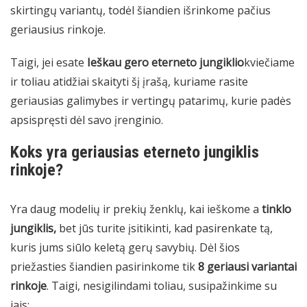
skirtingų variantų, todėl šiandien išrinkome pačius
geriausius rinkoje.
Taigi, jei esate
Ieškau gero eterneto jungiklio
kviečiame
ir toliau atidžiai skaityti šį įrašą, kuriame rasite
geriausias galimybes ir vertingų patarimų, kurie padės
apsispręsti dėl savo įrenginio.
Koks yra geriausias eterneto jungiklis
rinkoje?
Yra daug modelių ir prekių ženklų, kai ieškome a
tinklo
jungiklis,
bet jūs turite įsitikinti, kad pasirenkate tą,
kuris jums siūlo keletą gerų savybių. Dėl šios
priežasties šiandien pasirinkome tik
8 geriausi variantai
rinkoje
. Taigi, nesigilindami toliau, susipažinkime su
jais: