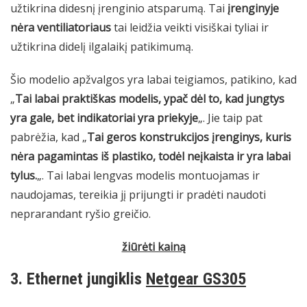
užtikrina didesnį įrenginio atsparumą. Tai
įrenginyje
nėra ventiliatoriaus
tai leidžia veikti visiškai tyliai ir
užtikrina didelį ilgalaikį patikimumą.
Šio modelio apžvalgos yra labai teigiamos, patikino, kad
„
Tai labai praktiškas modelis, ypač dėl to, kad jungtys
yra gale, bet indikatoriai yra priekyje
„. Jie taip pat
pabrėžia, kad „
Tai geros konstrukcijos įrenginys, kuris
nėra pagamintas iš plastiko, todėl neįkaista ir yra labai
tylus.
„. Tai labai lengvas modelis montuojamas ir
naudojamas, tereikia jį prijungti ir pradėti naudoti
neprarandant ryšio greičio.
žiūrėti kainą
3. Ethernet jungiklis
Netgear GS305