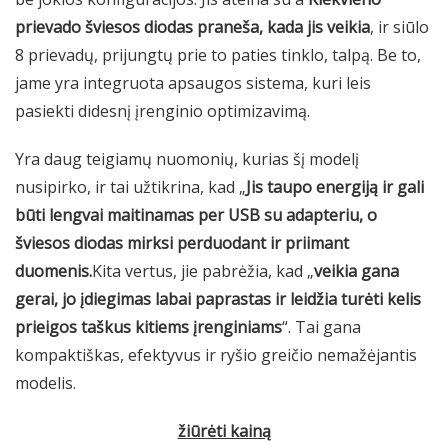
prievado šviesos diodas praneša, kada jis veikia
, ir siūlo
8 prievadų, prijungtų prie to paties tinklo, talpą. Be to,
jame yra integruota apsaugos sistema, kuri leis
pasiekti didesnį įrenginio optimizavimą.
Yra daug teigiamų nuomonių, kurias šį modelį
nusipirko, ir tai užtikrina, kad „
Jis taupo energiją ir gali
būti lengvai maitinamas per USB su adapteriu, o
šviesos diodas mirksi perduodant ir priimant
duomenis.
Kita vertus, jie pabrėžia, kad „
veikia gana
gerai, jo įdiegimas labai paprastas ir leidžia turėti kelis
prieigos taškus kitiems įrenginiams
“. Tai gana
kompaktiškas, efektyvus ir ryšio greičio nemažėjantis
modelis.
žiūrėti kainą