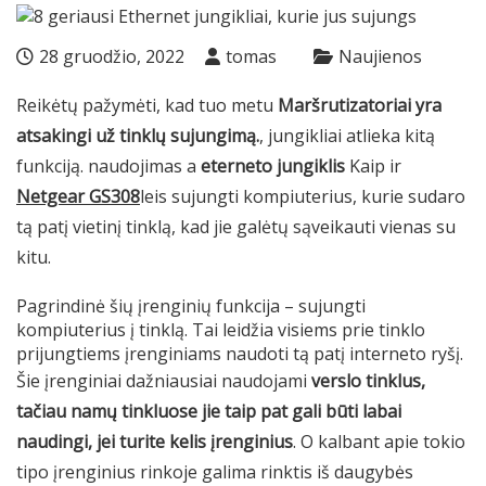
28 gruodžio, 2022
tomas
Naujienos
Reikėtų pažymėti, kad tuo metu
Maršrutizatoriai yra
atsakingi už tinklų sujungimą.
, jungikliai atlieka kitą
funkciją. naudojimas a
eterneto jungiklis
Kaip ir
Netgear GS308
leis sujungti kompiuterius, kurie sudaro
tą patį vietinį tinklą, kad jie galėtų sąveikauti vienas su
kitu.
Pagrindinė šių įrenginių funkcija – sujungti
kompiuterius į tinklą. Tai leidžia visiems prie tinklo
prijungtiems įrenginiams naudoti tą patį interneto ryšį.
Šie įrenginiai dažniausiai naudojami
verslo tinklus,
tačiau namų tinkluose jie taip pat gali būti labai
naudingi, jei turite kelis įrenginius
. O kalbant apie tokio
tipo įrenginius rinkoje galima rinktis iš daugybės