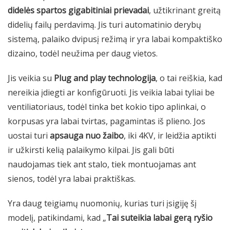
didelės spartos gigabitiniai prievadai
, užtikrinant greitą
didelių failų perdavimą. Jis turi automatinio derybų
sistemą, palaiko dvipusį režimą ir yra labai kompaktiško
dizaino, todėl neužima per daug vietos.
Jis veikia su
Plug and play technologija
, o tai reiškia, kad
nereikia įdiegti ar konfigūruoti. Jis veikia labai tyliai be
ventiliatoriaus, todėl tinka bet kokio tipo aplinkai, o
korpusas yra labai tvirtas, pagamintas iš plieno. Jos
uostai turi
apsauga nuo žaibo
, iki 4KV, ir leidžia aptikti
ir užkirsti kelią palaikymo kilpai. Jis gali būti
naudojamas tiek ant stalo, tiek montuojamas ant
sienos, todėl yra labai praktiškas.
Yra daug teigiamų nuomonių, kurias turi įsigiję šį
modelį, patikindami, kad „
Tai suteikia labai gerą ryšio