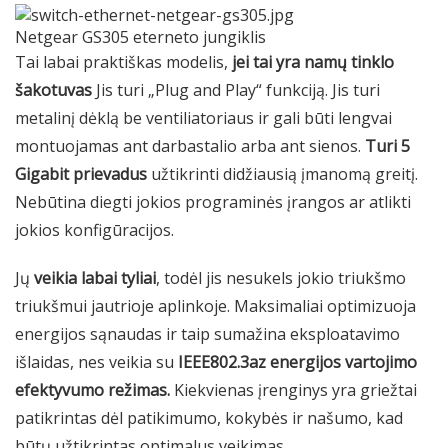
Netgear GS305 eterneto jungiklis
Tai labai praktiškas modelis,
jei tai yra namų tinklo
šakotuvas
Jis turi „Plug and Play“ funkciją. Jis turi
metalinį dėklą be ventiliatoriaus ir gali būti lengvai
montuojamas ant darbastalio arba ant sienos.
Turi 5
Gigabit prievadus
užtikrinti didžiausią įmanomą greitį.
Nebūtina diegti jokios programinės įrangos ar atlikti
jokios konfigūracijos.
Jų
veikia labai tyliai
, todėl jis nesukels jokio triukšmo
triukšmui jautrioje aplinkoje. Maksimaliai optimizuoja
energijos sąnaudas ir taip sumažina eksploatavimo
išlaidas, nes veikia su
IEEE802.3az energijos vartojimo
efektyvumo režimas.
Kiekvienas įrenginys yra griežtai
patikrintas dėl patikimumo, kokybės ir našumo, kad
būtų užtikrintas optimalus veikimas.