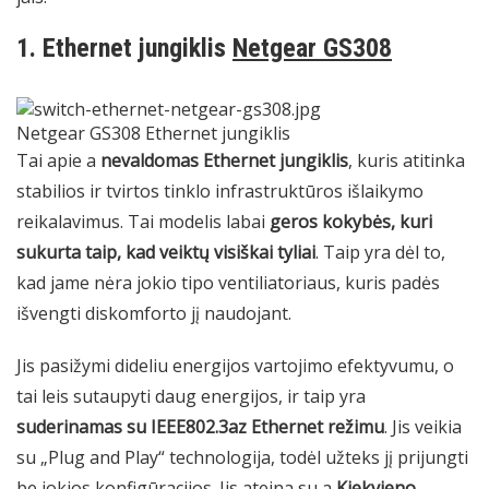
1. Ethernet jungiklis
Netgear GS308
Netgear GS308 Ethernet jungiklis
Tai apie a
nevaldomas Ethernet jungiklis
, kuris atitinka
stabilios ir tvirtos tinklo infrastruktūros išlaikymo
reikalavimus. Tai modelis labai
geros kokybės, kuri
sukurta taip, kad veiktų visiškai tyliai
. Taip yra dėl to,
kad jame nėra jokio tipo ventiliatoriaus, kuris padės
išvengti diskomforto jį naudojant.
Jis pasižymi dideliu energijos vartojimo efektyvumu, o
tai leis sutaupyti daug energijos, ir taip yra
suderinamas su IEEE802.3az Ethernet režimu
. Jis veikia
su „Plug and Play“ technologija, todėl užteks jį prijungti
be jokios konfigūracijos. Jis ateina su a
Kiekvieno