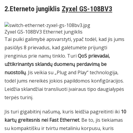
2.Eterneto jungiklis
Zyxel GS-108BV3
Zyxel GS-108BV3 Ethernet jungiklis
Tai puiki galimybė apsvarstyti, ypač todėl, kad jis jums
pasiūlys 8 prievadus, kad galėtumėte prijungti
įrenginius prie namų tinklo. Turi
QoS prievadai,
užtikrinantys sklandų duomenų perdavimą be
nuostolių
. Jis veikia su „Plug and Play“ technologija,
todėl jums nereikės jokios papildomos konfigūracijos.
Leidžia sklandžiai transliuoti įvairaus tipo daugialypės
terpės turinį.
Jis turi gigabitinį našumą, kuris leidžia pagreitinti iki
10
kartų greitesnis nei Fast Ethernet
. Be to, jis tiekiamas
su kompaktišku ir tvirtu metaliniu korpusu, kuris