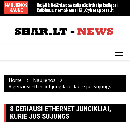
Skip
NAUJIENOS
Indėlis be streso: kaip uždirbti nekeliant
Ar „CS 1.6“ dar populiarus ir kaip atsiųsti
MM
to
KAUNE
rizikos
žaidimus nemokamai iš „Cybersports.lt
content
Home
Naujienos
8 geriausi Ethernet jungikliai, kurie jus sujungs
8 GERIAUSI ETHERNET JUNGIKLIAI,
KURIE JUS SUJUNGS