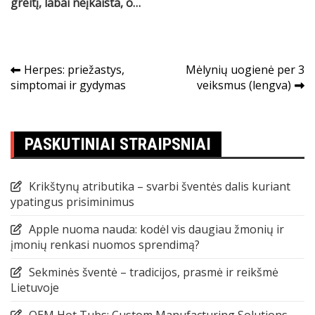
greitį, labai neįkaista, o…
Navigacija
Herpes: priežastys,
Mėlynių uogienė per 3
simptomai ir gydymas
veiksmus (lengva)
tarp
įrašų
PASKUTINIAI STRAIPSNIAI
Krikštynų atributika – svarbi šventės dalis kuriant
ypatingus prisiminimus
Apple nuoma nauda: kodėl vis daugiau žmonių ir
įmonių renkasi nuomos sprendimą?
Sekminės šventė – tradicijos, prasmė ir reikšmė
Lietuvoje
OEM Hot Tubs: Custom Manufacturing Solutions