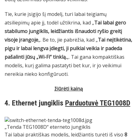
Tie, kurie įsigijo šį modelį, turi labai teigiamų
atsiliepimų apie jį, todėl užtikrina, kad „
Tai labai gero
stabilumo jungiklis, leidžiantis išnaudoti ryšio greitį
visoje įrangoje
„. Be to, jie pabrėžia, kad „
Tai neįtikėtina,
pigu ir labai lengva įdiegti, ji puikiai veikia ir padeda
pašalinti jūsų „Wi-Fi“ tinklą.
„. Tai gana kompaktiškas
modelis, kurį galima pastatyti bet kur, ir jo veikimui
nereikia nieko konfigūruoti.
žiūrėti kainą
4. Ethernet jungiklis
Parduotuvė TEG1008D
„Tenda TEG1008D“ eterneto jungiklis
Tai labai praktiškas modelis, leidžiantis turėti iš viso
8