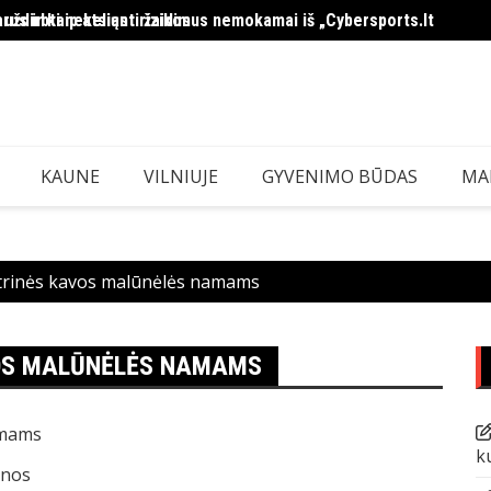
 uždirbti nekeliant rizikos
arus ir kaip atsiųsti žaidimus nemokamai iš „Cybersports.lt
MMA i
KAUNE
VILNIUJE
GYVENIMO BŪDAS
MA
ktrinės kavos malūnėlės namams
VOS MALŪNĖLĖS NAMAMS
k
enos