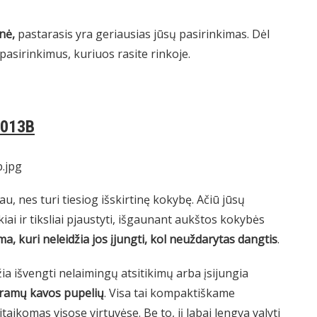
nė,
pastarasis yra geriausias jūsų pasirinkimas. Dėl
pasirinkimus, kuriuos rasite rinkoje.
013B
giau, nes turi tiesiog išskirtinę kokybę. Ačiū jūsų
kiai ir tiksliai pjaustyti, išgaunant aukštos kokybės
a, kuri neleidžia jos įjungti, kol neuždarytas dangtis
.
žia išvengti nelaimingų atsitikimų arba įsijungia
 gramų kavos pupelių
. Visa tai kompaktiškame
aikomas visose virtuvėse. Be to, jį labai lengva valyti