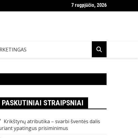
7 rugpjūčio, 2026
r VDU Lietuvoje
RKETINGAS
PASKUTINIAI STRAIPSNIAI
Krikštynų atributika – svarbi šventės dalis
uriant ypatingus prisiminimus