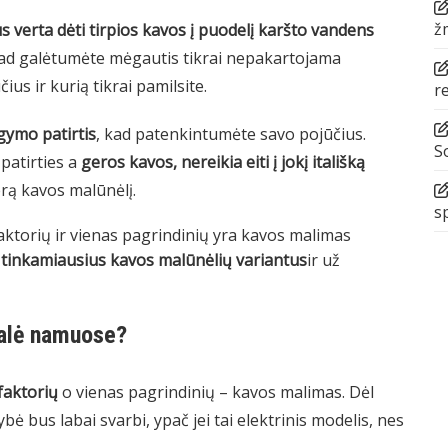
ž
 verta dėti tirpios kavos į puodelį karšto vandens
ad galėtumėte mėgautis tikrai nepakartojama
ius ir kurią tikrai pamilsite.
r
gymo patirtis
, kad patenkintumėte savo pojūčius.
S
 patirties a
geros kavos, nereikia eiti į jokį itališką
rą kavos malūnėlį.
s
ktorių ir vienas pagrindinių yra kavos malimas
 tinkamiausius kavos malūnėlių variantus
ir už
malė namuose?
faktorių
o vienas pagrindinių – kavos malimas. Dėl
bė bus labai svarbi, ypač jei tai elektrinis modelis, nes