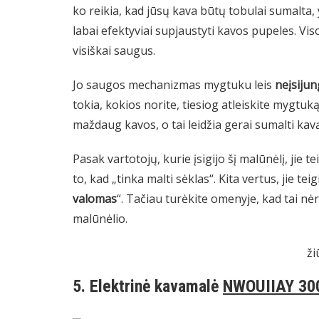
ko reikia, kad jūsų kava būtų tobulai sumalta,
labai efektyviai supjaustyti kavos pupeles. V
visiškai saugus.
Jo saugos mechanizmas mygtuku leis
neįsiju
tokia, kokios norite, tiesiog atleiskite mygtuk
maždaug kavos, o tai leidžia gerai sumalti ka
Pasak vartotojų, kurie įsigijo šį malūnėlį, jie tei
to, kad „tinka malti sėklas“. Kita vertus, jie teig
valomas
“. Tačiau turėkite omenyje, kad tai nė
malūnėlio.
ži
5. Elektrinė kavamalė
NWOUIIAY 3