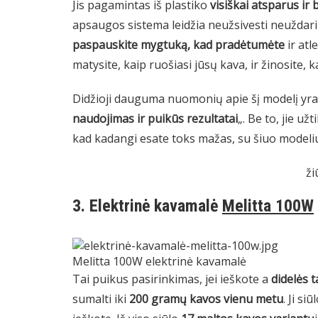
Jis pagamintas iš plastiko
visiškai atsparus ir
apsaugos sistema leidžia neužsivesti neuždari
paspauskite mygtuką, kad pradėtumėte
ir atl
matysite, kaip ruošiasi jūsų kava, ir žinosite, k
Didžioji dauguma nuomonių apie šį modelį yra vi
naudojimas ir puikūs rezultatai
„. Be to, jie užt
kad kadangi esate toks mažas, su šiuo modeliu
ži
3. Elektrinė kavamalė
Melitta 100W
Melitta 100W elektrinė kavamalė
Tai puikus pasirinkimas, jei ieškote a
didelės t
sumalti iki
200 gramų kavos vienu metu
. Ji s