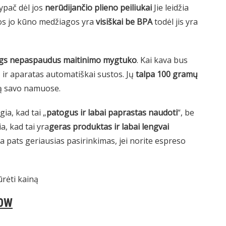
 ypač dėl jos
nerūdijančio plieno peiliukai
Jie leidžia
isos jo kūno medžiagos yra
visiškai be BPA
todėl jis yra
ngs nepaspaudus maitinimo mygtuko
. Kai kava bus
ą ir aparatas automatiškai sustos. Jų
talpa 100 gramų
vą savo namuose.
gia, kad tai „
patogus ir labai paprastas naudoti
“, be
ia, kad tai yra
geras produktas ir labai lengvai
ra pats geriausias pasirinkimas, jei norite espreso
ūrėti kainą
00W