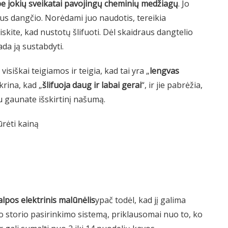
 be jokių sveikatai pavojingų cheminių medžiagų
. Jo
us dangčio. Norėdami juo naudotis, tereikia
eiskite, kad nustotų šlifuoti. Dėl skaidraus dangtelio
ada ją sustabdyti.
siškai teigiamos ir teigia, kad tai yra „
lengvas
ikrina, kad „
šlifuoja daug ir labai gerai
“, ir jie pabrėžia,
 gaunate išskirtinį našumą.
ūrėti kainą
alpos elektrinis malūnėlis
ypač todėl, kad jį galima
iūlo storio pasirinkimo sistemą, priklausomai nuo to, ko