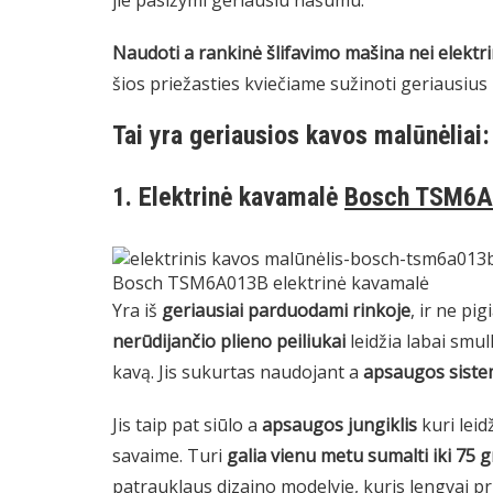
jie pasižymi geriausiu našumu.
Naudoti a
rankinė šlifavimo mašina nei elektri
šios priežasties kviečiame sužinoti geriausius 
Tai yra geriausios kavos malūnėliai:
1. Elektrinė kavamalė
Bosch TSM6A
Bosch TSM6A013B elektrinė kavamalė
Yra iš
geriausiai parduodami rinkoje
, ir ne pi
nerūdijančio plieno peiliukai
leidžia labai smul
kavą. Jis sukurtas naudojant a
apsaugos sistem
Jis taip pat siūlo a
apsaugos jungiklis
kuri leid
savaime. Turi
galia vienu metu sumalti iki 75
patrauklaus dizaino modelyje, kuris lengvai prit