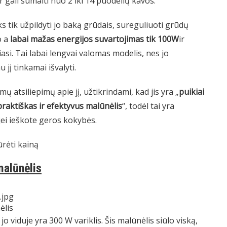
ir gali sumalti nuo 2 iki 14 puodelių kavos.
ks tik užpildyti jo baką grūdais, sureguliuoti grūdų
lo a
labai mažas energijos suvartojimas tik 100W
ir
asi. Tai labai lengvai valomas modelis, nes jo
jį tinkamai išvalyti.
amų atsiliepimų apie jį, užtikrindami, kad jis yra „
puikiai
praktiškas ir efektyvus malūnėlis
“, todėl tai yra
 jei ieškote geros kokybės.
ūrėti kainą
alūnėlis
ėlis
jo viduje yra 300 W variklis. Šis malūnėlis siūlo viską,