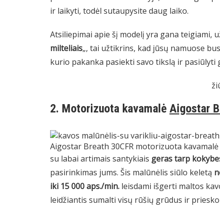
ir laikyti, todėl sutaupysite daug laiko.
Atsiliepimai apie šį modelį yra gana teigiami, u
milteliais
„, tai užtikrins, kad jūsų namuose bus
kurio pakanka pasiekti savo tikslą ir pasiūlyti
ži
2. Motorizuota kavamalė
Aigostar 
Aigostar Breath 30CFR motorizuota kavamalė
su labai artimais santykiais
geras tarp kokybes
pasirinkimas jums. Šis malūnėlis siūlo keletą
n
iki 15 000 aps./min.
leisdami išgerti maltos kav
leidžiantis sumalti visų rūšių grūdus ir priesko