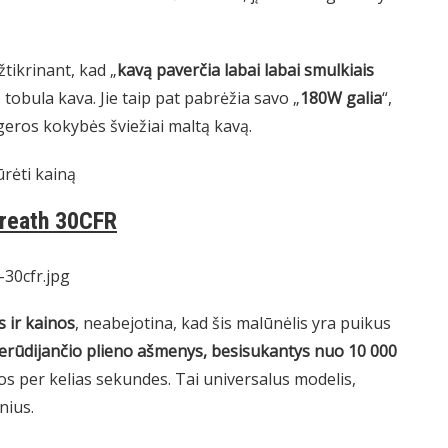
žtikrinant, kad „
kavą paverčia labai labai smulkiais
 tobula kava. Jie taip pat pabrėžia savo „
180W galia
“,
 geros kokybės šviežiai maltą kavą.
ūrėti kainą
Breath 30CFR
 ir kainos
, neabejotina, kad šis malūnėlis yra puikus
erūdijančio plieno ašmenys, besisukantys nuo 10 000
os per kelias sekundes. Tai universalus modelis,
nius.