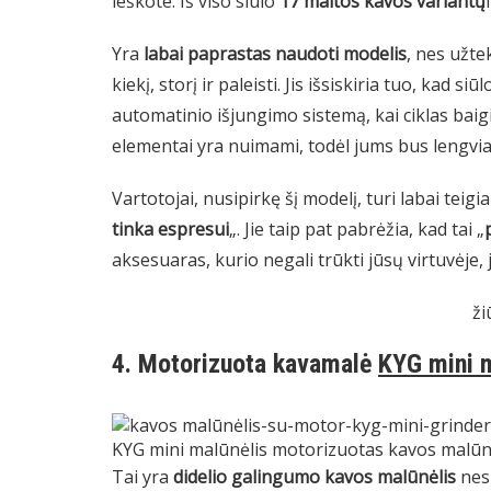
ieškote. Iš viso siūlo
17 maltos kavos variantų
Yra
labai paprastas naudoti modelis
, nes užte
kiekį, storį ir paleisti. Jis išsiskiria tuo, kad siū
automatinio išjungimo sistemą, kai ciklas baigi
elementai yra nuimami, todėl jums bus lengviau 
Vartotojai, nusipirkę šį modelį, turi labai teigi
tinka espresui
„. Jie taip pat pabrėžia, kad tai „
aksesuaras, kurio negali trūkti jūsų virtuvėje,
ži
4. Motorizuota kavamalė
KYG mini m
KYG mini malūnėlis motorizuotas kavos malūn
Tai yra
didelio galingumo kavos malūnėlis
nes 