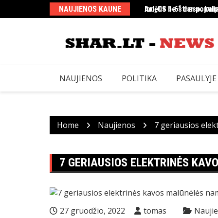
Skip
NAUJIENOS KAUNE
Indėlis be streso: kaip
Ar „CS 1.6“ dar populi
to
content
NAUJIENOS
POLITIKA
PASAULYJE
Home
Naujienos
7 geriausios ele
7 GERIAUSIOS ELEKTRINĖS KA
27 gruodžio, 2022
tomas
Nauji