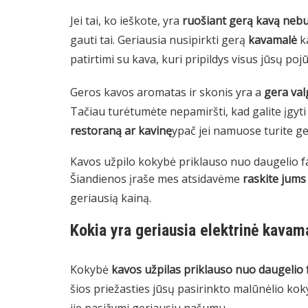
Jei tai, ko ieškote, yra
ruošiant gerą kavą nebus
gauti tai. Geriausia nusipirkti gerą
kavamalė
k
patirtimi su kava, kuri pripildys visus jūsų pojūč
Geros kavos aromatas ir skonis yra a
gera val
Tačiau turėtumėte nepamiršti, kad galite įgyti
restoraną ar kavinę
ypač jei namuose turite ge
Kavos užpilo kokybė priklauso nuo daugelio fa
Šiandienos įraše mes atsidavėme
raskite jums
geriausią kainą.
Kokia yra geriausia elektrinė kava
Kokybė
kavos užpilas priklauso nuo daugelio 
šios priežasties jūsų pasirinkto malūnėlio koky