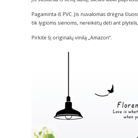
Pagaminta iš PVC. Jis nuvalomas drėgna šluost
tik lygioms sienoms, nereikėtų dėti ant plytelių
Pirkite šį originalų vinilą „Amazon“.