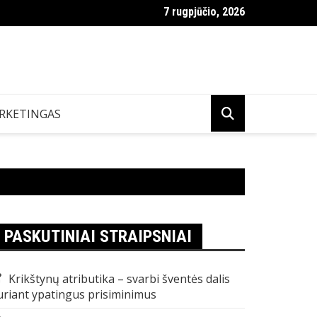
7 rugpjūčio, 2026
r VDU Lietuvoje
RKETINGAS
PASKUTINIAI STRAIPSNIAI
Krikštynų atributika – svarbi šventės dalis
uriant ypatingus prisiminimus