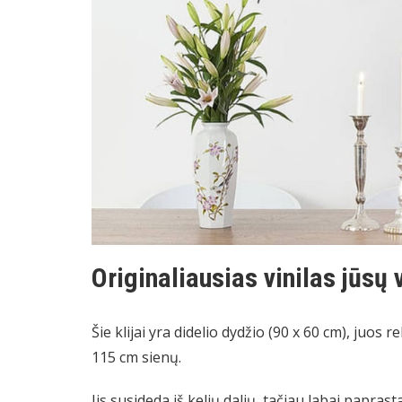
Originaliausias vinilas jūsų 
Šie klijai yra didelio dydžio (90 x 60 cm), juo
115 cm sienų.
Jis susideda iš kelių dalių, tačiau labai papra