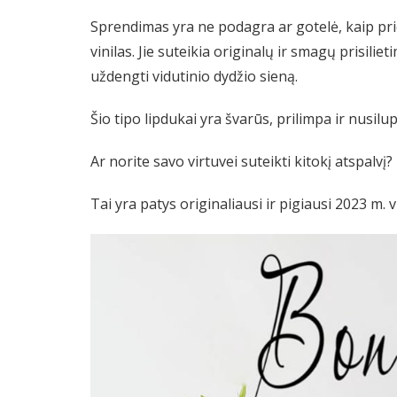
Sprendimas yra ne podagra ar gotelė, kaip prie
vinilas. Jie suteikia originalų ir smagų prisilie
uždengti vidutinio dydžio sieną.
Šio tipo lipdukai yra švarūs, prilimpa ir nusilu
Ar norite savo virtuvei suteikti kitokį atspalvį?
Tai yra patys originaliausi ir pigiausi 2023 m. v