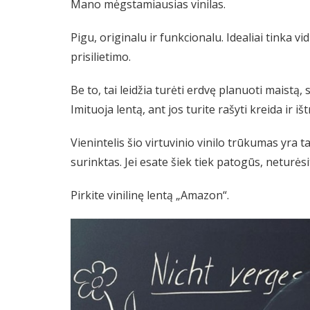
Mano mėgstamiausias vinilas.
Pigu, originalu ir funkcionalu. Idealiai tinka vi
prisilietimo.
Be to, tai leidžia turėti erdvę planuoti maistą, 
Imituoja lentą, ant jos turite rašyti kreida ir i
Vienintelis šio virtuvinio vinilo trūkumas yra tas
surinktas. Jei esate šiek tiek patogūs, neturės
Pirkite vinilinę lentą „Amazon“.