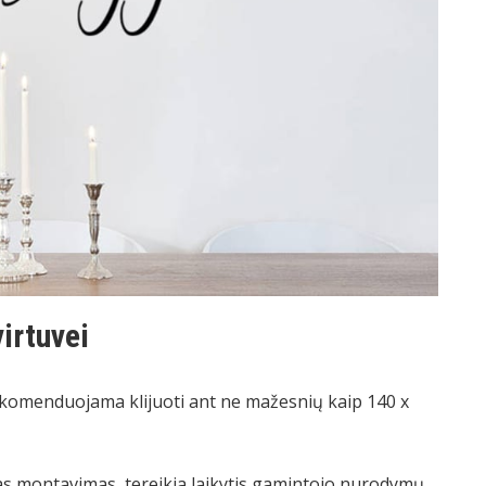
virtuvei
s rekomenduojama klijuoti ant ne mažesnių kaip 140 x
stas montavimas, tereikia laikytis gamintojo nurodymų.