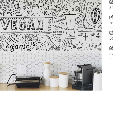
ž
r
S
s