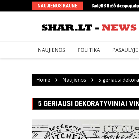
Skip
NAUJIENOS KAUNE
Indėlis be streso: kaip
Ar „CS 1.6“ dar populi
to
content
NAUJIENOS
POLITIKA
PASAULYJE
Home
Naujienos
5 geriausi dekorat
5 GERIAUSI DEKORATYVINIAI VIN