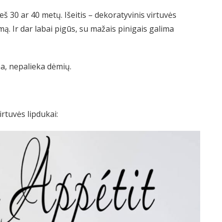
š 30 ar 40 metų. Išeitis – dekoratyvinis virtuvės
timą. Ir dar labai pigūs, su mažais pinigais galima
pa, nepalieka dėmių.
irtuvės lipdukai: