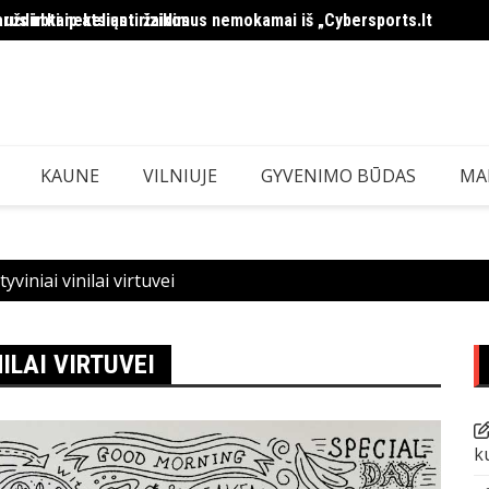
 uždirbti nekeliant rizikos
arus ir kaip atsiųsti žaidimus nemokamai iš „Cybersports.lt
MMA i
KAUNE
VILNIUJE
GYVENIMO BŪDAS
MA
yviniai vinilai virtuvei
ILAI VIRTUVEI
k