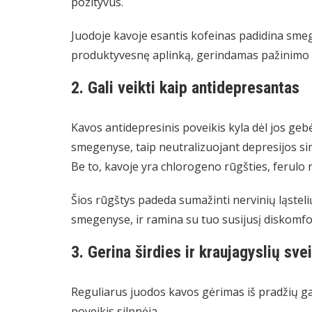
pozityvūs.
Juodoje kavoje esantis kofeinas padidina sme
produktyvesnę aplinką, gerindamas pažinimo 
2. Gali veikti kaip antidepresantas
Kavos antidepresinis poveikis kyla dėl jos geb
smegenyse, taip neutralizuojant depresijos sim
Be to, kavoje yra chlorogeno rūgšties, ferulo r
Šios rūgštys padeda sumažinti nervinių ląstel
smegenyse, ir ramina su tuo susijusį diskomfo
3. Gerina širdies ir kraujagyslių sve
Reguliarus juodos kavos gėrimas iš pradžių gal
poveikis silpnėja.