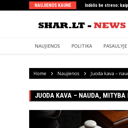
Skip
NAUJIENOS KAUNE
Indėlis be streso: kaip
Ar „CS 1.6“ dar populi
to
content
NAUJIENOS
POLITIKA
PASAULYJE
Home
Naujienos
Juoda kava – nauda
JUODA KAVA – NAUDA, ​​MITYBA 