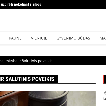
 uždirbti nekeliant rizikos
arus ir kaip atsiųsti žaidimus nemokamai iš „Cybersports.lt
MMA i
KAUNE
VILNIUJE
GYVENIMO BŪDAS
MA
, ​​mityba ir šalutinis poveikis
IR ŠALUTINIS POVEIKIS
k