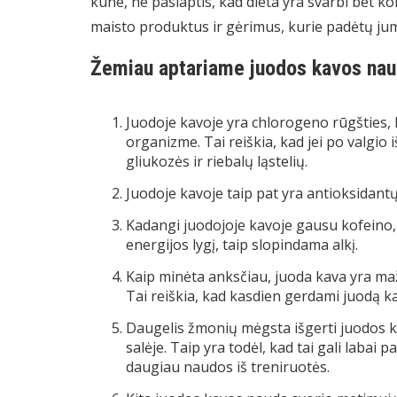
kūne, ne paslaptis, kad dieta yra svarbi bet ko
maisto produktus ir gėrimus, kurie padėtų jums 
Žemiau aptariame juodos kavos nau
Juodoje kavoje yra chlorogeno rūgšties, 
organizme. Tai reiškia, kad jei po valgi
gliukozės ir riebalų ląstelių.
Juodoje kavoje taip pat yra antioksidant
Kadangi juodojoje kavoje gausu kofeino, 
energijos lygį, taip slopindama alkį.
Kaip minėta anksčiau, juoda kava yra maž
Tai reiškia, kad kasdien gerdami juodą k
Daugelis žmonių mėgsta išgerti juodos k
salėje. Taip yra todėl, kad tai gali labai 
daugiau naudos iš treniruotės.