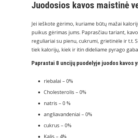
Juodosios kavos maistinė v
Jei ieškote gėrimo, kuriame būtų mažai kalorij
puikus gėrimas jums. Paprasčiau tariant, kavos
reguliariai su pienu, cukrumi, grietinėle ir t.t
tiek kalorijų, kiek ir itin dideliame pyrago gabal
Paprastai 8 uncijų puodelyje juodos kavos y
riebalai – 0%
Cholesterolis – 0%
natris – 0 %
angliavandeniai – 0%
cukrus – 0%
Kalis – 4%