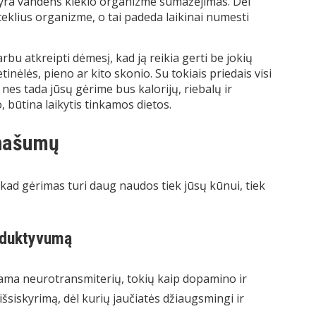
 yra vandens kiekio organizme sumažėjimas. Dėl
klius organizme, o tai padeda laikinai numesti
rbu atkreipti dėmesį, kad ją reikia gerti be jokių
tinėlės, pieno ar kito skonio. Su tokiais priedais visi
nes tada jūsų gėrime bus kalorijų, riebalų ir
, būtina laikytis tinkamos dietos.
anašumų
 kad gėrimas turi daug naudos tiek jūsų kūnui, tiek
roduktyvumą
dama neurotransmiterių, tokių kaip dopamino ir
siskyrimą, dėl kurių jaučiatės džiaugsmingi ir