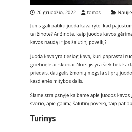
26 gruodžio, 2022
tomas
Nauji
Jums gali patikti juoda kava ryte, kad pajustu
tai žinote? Ar žinote, kaip juodos kavos gėrima
kavos naudą ir jos šalutinį poveikį?
Juoda kava yra tiesiog kava, kuri paprastai ru
grietinėlė ar skoniai. Nors jis yra šiek tiek kar
priedais, daugelis žmonių mėgsta stiprų juodos
kasdienės mitybos dalis.
Šiame straipsnyje kalbame apie juodos kavos gė
svorio, apie galimą šalutinį poveikį, taip pat a
Turinys