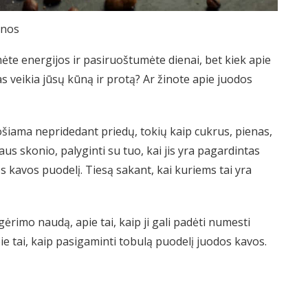
enos
mėte energijos ir pasiruoštumėte dienai, bet kiek apie
s veikia jūsų kūną ir protą? Ar žinote apie juodos
ošiama nepridedant priedų, tokių kaip cukrus, pienas,
taus skonio, palyginti su tuo, kai jis yra pagardintas
 kavos puodelį. Tiesą sakant, kai kuriems tai yra
rimo naudą, apie tai, kaip ji gali padėti numesti
pie tai, kaip pasigaminti tobulą puodelį juodos kavos.