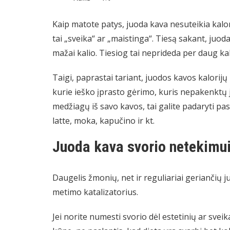
Kaip matote patys, juoda kava nesuteikia kalori
tai „sveika“ ar „maistinga“. Tiesą sakant, juoda
mažai kalio. Tiesiog tai neprideda per daug kal
Taigi, paprastai tariant, juodos kavos kalorijų 
kurie ieško įprasto gėrimo, kuris nepakenktų jų
medžiagų iš savo kavos, tai galite padaryti pas
latte, moka, kapučino ir kt.
Juoda kava svorio netekimu
Daugelis žmonių, net ir reguliariai geriančių 
metimo katalizatorius.
Jei norite numesti svorio dėl estetinių ar svei