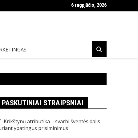
6 rugpjūčio, 2026
r VDU Lietuvoje
RKETINGAS
PASKUTINIAI STRAIPSNIAI
Krikštynų atributika – svarbi šventės dalis
uriant ypatingus prisiminimus