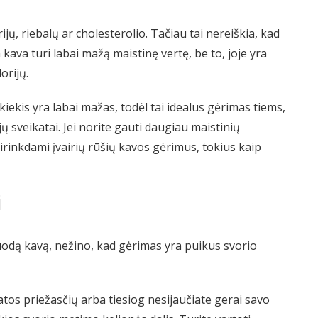
jų, riebalų ar cholesterolio. Tačiau tai nereiškia, kad
 kava turi labai mažą maistinę vertę, be to, joje yra
orijų.
kiekis yra labai mažas, todėl tai idealus gėrimas tiems,
 sveikatai. Jei norite gauti daugiau maistinių
irinkdami įvairių rūšių kavos gėrimus, tokius kaip
i
juodą kavą, nežino, kad gėrimas yra puikus svorio
katos priežasčių arba tiesiog nesijaučiate gerai savo