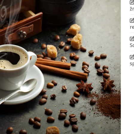
ž
r
S
s