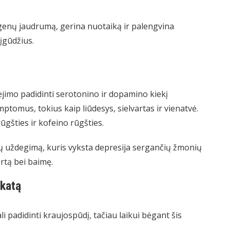
genų jaudrumą, gerina nuotaiką ir palengvina
įgūdžius.
ėjimo padidinti serotonino ir dopamino kiekį
ptomus, tokius kaip liūdesys, sielvartas ir vienatvė.
ūgšties ir kofeino rūgšties.
ių uždegimą, kuris vyksta depresija sergančių žmonių
rtą bei baimę.
ikatą
i padidinti kraujospūdį, tačiau laikui bėgant šis