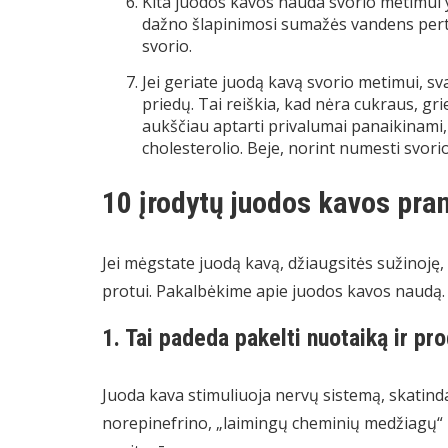
Kita juodos kavos nauda svorio metimui
dažno šlapinimosi sumažės vandens perte
svorio.
Jei geriate juodą kavą svorio metimui, sva
priedų. Tai reiškia, kad nėra cukraus, grie
aukščiau aptarti privalumai panaikinami, 
cholesterolio.
Beje, norint numesti svorio
10 įrodytų juodos kavos pr
Jei mėgstate juodą kavą, džiaugsitės sužinoję,
protui. Pakalbėkime apie juodos kavos naudą.
1. Tai padeda pakelti nuotaiką ir p
Juoda kava stimuliuoja nervų sistemą, skatin
norepinefrino, „laimingų cheminių medžiagų“ iš