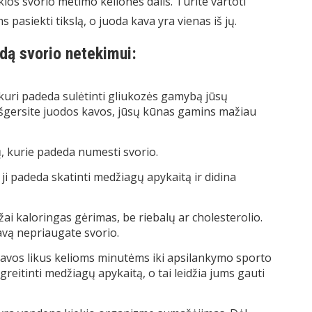
kios svorio metimo kelionės dalis. Turite vartoti
pasiekti tikslą, o juoda kava yra vienas iš jų.
dą svorio netekimui:
kuri padeda sulėtinti gliukozės gamybą jūsų
o išgersite juodos kavos, jūsų kūnas gamins mažiau
ų, kurie padeda numesti svorio.
ji padeda skatinti medžiagų apykaitą ir didina
ai kaloringas gėrimas, be riebalų ar cholesterolio.
avą nepriaugate svorio.
avos likus kelioms minutėms iki apsilankymo sporto
pagreitinti medžiagų apykaitą, o tai leidžia jums gauti