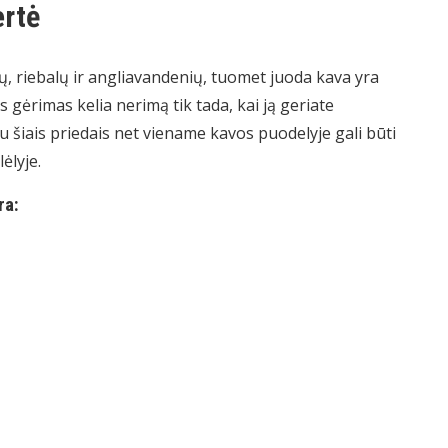
ertė
ų, riebalų ir angliavandenių, tuomet juoda kava yra
 gėrimas kelia nerimą tik tada, kai ją geriate
. Su šiais priedais net viename kavos puodelyje gali būti
ėlyje.
ra: